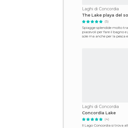
Laghi di Concordia
The Lake playa del so
(5)
Spiagge splendide molto tra
piacevoli per fare il bagno e 
sole ma anche per la pesca e 
campeggio nautico.
Laghi di Concordia
Concordia Lake
(4)
Il Lago Concordia si trova all