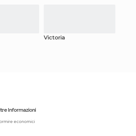
Victoria
Santa
ltre Informazioni
Dormire economici