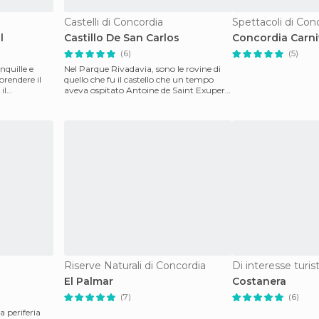
Castelli di Concordia
Spettacoli di Con
l
Castillo De San Carlos
Concordia Carni
(6)
(5)
nquille e
Nel Parque Rivadavia, sono le rovine di
prendere il
quello che fu il castello che un tempo
il
aveva ospitato Antoine de Saint Exupery,
che fu un
Riserve Naturali di Concordia
Di interesse turis
El Palmar
Costanera
(7)
(6)
a periferia