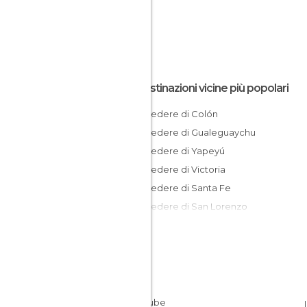
Le destinazioni vicine più popolari
Cosa vedere di Colón
Cosa vedere di Gualeguaychu
Cosa vedere di Yapeyú
Cosa vedere di Victoria
Cosa vedere di Santa Fe
Cosa vedere di San Lorenzo
Cosa vedere di San Nicolás de los Arroyo
Cosa vedere di Rosario
Cosa vedere di Belén de Escobar
Cosa vedere di Tigre
Cosa vedere di San Antonio de Areco