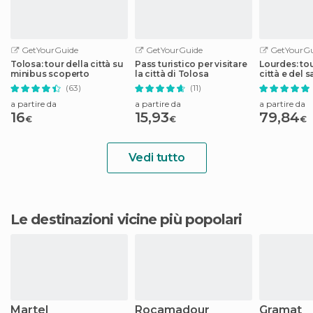
GetYourGuide
GetYourGuide
GetYourGu
Tolosa: tour della città su
Pass turistico per visitare
Lourdes: tou
minibus scoperto
la città di Tolosa
città e del 
(63)
(11)
a partire da
a partire da
a partire da
16
15,93
79,84
€
€
€
Vedi tutto
Le destinazioni vicine più popolari
Martel
Rocamadour
Gramat