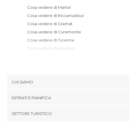
Cosa vedere di Martel
Cosa vedere di Rocamadour
Cosa vedere di Gramat
Cosa vedere di Curemonte
Cosa vedere di Turenne
Cosa vedere di Meyssac
Cosa vedere di Gourdon
Cosa vedere di Beynat
Cosa vedere di Brive-La-Gaillarde
Cosa vedere di Sarlat-la-Canéda
CHI SIAMO
Cosa vedere di Aubazine
Cookies
Cosa vedere di Saint-Amand-de-Coly
ISPIRATI E PIANIFICA
Politica di privacy
Cosa vedere di Terrasson-Lavilledieu
footer@item_discovertips_anchor
SETTORE TURISTICO
Cosa vedere di Montignac
Termini e Condizioni
minube Android app
Cosa vedere di Allassac
Contatti
Cosa vedere di Cahors