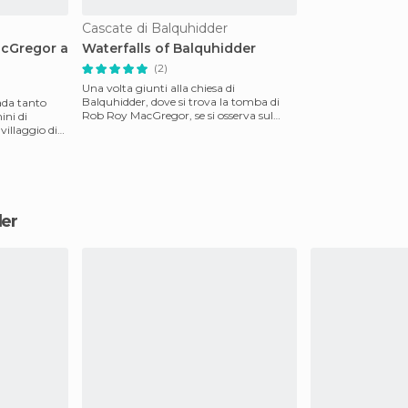
Cascate di Balquhidder
cGregor a
Waterfalls of Balquhidder
(2)
Una volta giunti ​​alla chiesa di
Balquhidder, dove si trova la tomba di
ada tanto
Rob Roy MacGregor, se si osserva sul
ini di
retro della quale e
 villaggio di
der