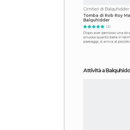
Cimiteri di Balquhidder
Tomba di Rob Roy Ma
Balquhidder
(2)
Dopo aver percorso una str
sinuosa quanto bella in term
paesaggi, si arriva al piccolo
Balquhidder e,
Attività a Balquhid