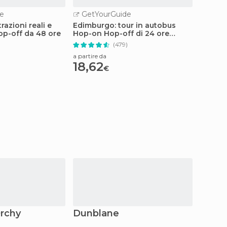
e
GetYourGuide
GetY
razioni reali e
Edimburgo: tour in autobus
Edimbu
p-off da 48 ore
Hop-on Hop-off di 24 ore
per lo 
adatto a tutta la famiglia
(479)
a partire da
a partire
18,62
17
€
€
Orchy
Dunblane
Crieff