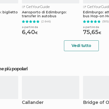
GetYourGuide
GetYourGuid
 biglietto
Aeroporto di Edimburgo:
Edimburgo: att
transfer in autobus
bus Hop-on Ho
(2.646)
(595)
a partire da
a partire da
6,40
75,65
€
€
Vedi tutto
ne più popolari
Callander
Bridge of 