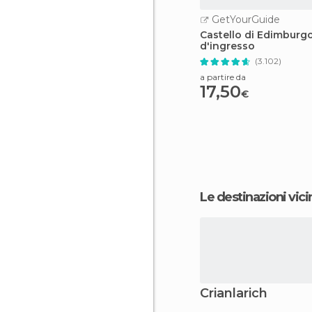
GetYourGuide
Castello di Edimburgo:
d'ingresso
(3.102)
a partire da
17,50
€
Le destinazioni vici
Crianlarich