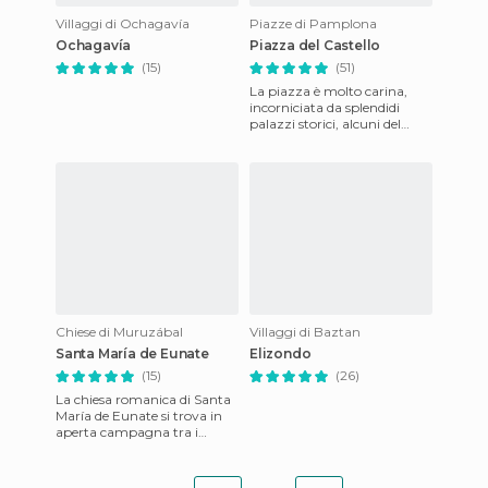
Villaggi di Ochagavía
Piazze di Pamplona
Ochagavía
Piazza del Castello
(15)
(51)
La piazza è molto carina,
incorniciata da splendidi
palazzi storici, alcuni del
Settecento. Al centro una
fontana e ai lati divers
Chiese di Muruzábal
Villaggi di Baztan
Santa María de Eunate
Elizondo
(15)
(26)
La chiesa romanica di Santa
María de Eunate si trova in
aperta campagna tra i
villaggi di Muruzábal,
Obanos ed Enériz, sul tratto