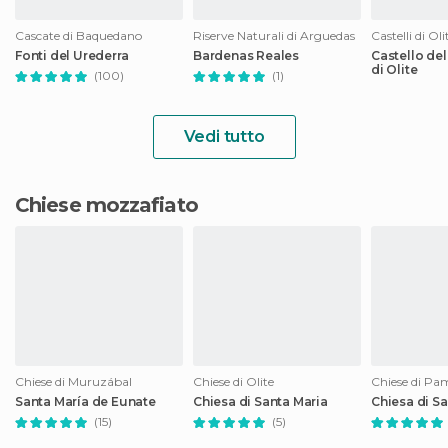
Cascate di Baquedano
Riserve Naturali di Arguedas
Castelli di Oli
Fonti del Urederra
Bardenas Reales
Castello del
di Olite
(100)
(1)
Vedi tutto
Chiese mozzafiato
Chiese di Muruzábal
Chiese di Olite
Chiese di Pa
Santa María de Eunate
Chiesa di Santa Maria
Chiesa di S
(15)
(5)