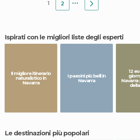
...
1
2
Ispirati con le migliori liste degli esperti
12 es
Il migliore itinerario
I paesini più belli in
giorn
naturalistico in
Navarra
Navarra 
Navarra
dell
Le destinazioni più popolari