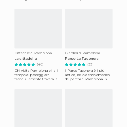
oggi il rio Arga sul ponte
ancora di più. Dal balcone
fatto costruire nell'X
centrale viene lanci
Cittadelle di Pamplona
Giardini di Pamplona
La cittadella
Parco La Taconera
(46)
(33)
Chi visita Pamplona e ha il
Il Parco Taconera è il più
tempo di passeggiare
antico, bello e emblematico
tranquillamente troverà la
dei parchi di Pamplona. Si
mia proposta molto
trova a meno di 10 minuti a
soddisfacente. La Cittadella è
piedi da Piazza del
situ