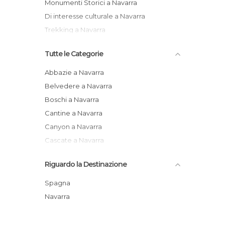
Monumenti Storici a Navarra
Di interesse culturale a Navarra
Trekking a Navarra
Tutte le Categorie
Abbazie a Navarra
Belvedere a Navarra
Boschi a Navarra
Cantine a Navarra
Canyon a Navarra
Cascate a Navarra
Castelli a Navarra
Riguardo la Destinazione
Cattedrali a Navarra
Chiese a Navarra
Spagna
Città a Navarra
Navarra
Cittadelle a Navarra
Comuni a Navarra