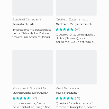
Boschi di Ochagavía
Grotte di Zugarramurdi
Foresta di Irati
Grotte di Zugarramurdi
(45)
Impressionante passeggiata
per la “Selva de Irati”, dove
Queste grotte, come quelle di
troverai un bosco millenario
Urdax (Navarra), sono
di faggi. Puoi anche trovare
bellissime. C'è una strada per
roveri, agrifog
fare trekking che unisce le tre
grotte: Zugarra
Monumenti Storici di Pamplona
Vie di Pamplona
Monumento al Encierro
Calle Estafeta
(72)
(59)
"Impressionante, fresco,
Questa è forse la strada più
bello, fantastico, magnifico,
famosa di Pamplona, ​​perché