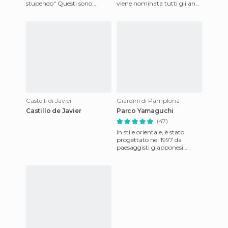
stupendo" Questi sono
viene nominata tutti gli anni
soltanto alcuni degli
da molti telegiornali: qui,
aggettivi che ho sentito
infatti, si sv
attrib
Castelli di Javier
Giardini di Pamplona
Castillo de Javier
Parco Yamaguchi
(47)
In stile orientale, è stato
progettato nel 1997 da
paesaggisti giapponesi.
Contiene quindi tutti gli
elementi propri dei giardini