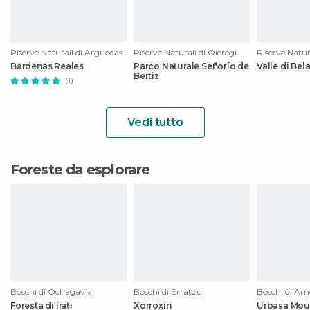
Riserve Naturali di Arguedas
Riserve Naturali di Oieregi
Riserve Natur
Bardenas Reales
Parco Naturale Señorío de
Valle di Be
Bertiz
(1)
Vedi tutto
Foreste da esplorare
Boschi di Ochagavía
Boschi di Erratzu
Boschi di Am
Foresta di Irati
Xorroxin
Urbasa Mou