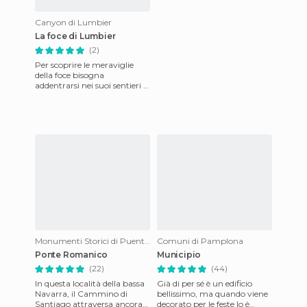
Canyon di Lumbier
La foce di Lumbier
(2)
Per scoprire le meraviglie
della foce bisogna
addentrarsi nei suoi sentieri e
così peter ammirare la sua
bellezza interamente. È i
Monumenti Storici di Puente la Reina
Comuni di Pamplona
Ponte Romanico
Municipio
(22)
(44)
In questa località della bassa
Già di per sé è un edificio
Navarra, il Cammino di
bellissimo, ma quando viene
Santiago attraversa ancora
decorato per le feste lo è