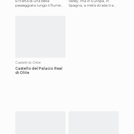
si tratta di una bella
Valley, ma in Europa, in
passeggiata lungo il fiume
Spagna, a metà strada tra
lungo un percorso di
Zaragoza e Pamplona. Il
difficoltà bassa (l'ho fatt
parco naturale - biosfera dell
Castelli di Olite
Castello del Palacio Real
di Olite