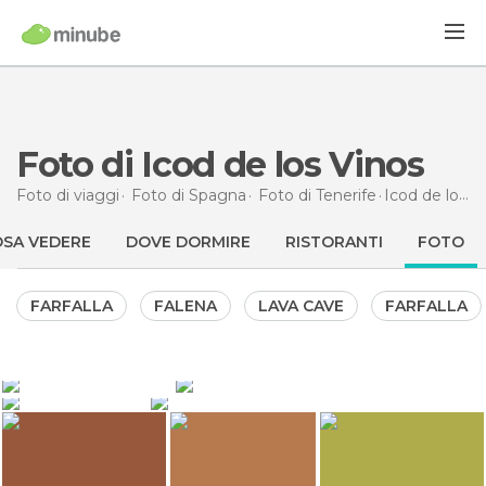
Foto di Icod de los Vinos
Foto di viaggi
Foto di
Spagna
Foto di
Tenerife
Icod de los Vinos
SA VEDERE
DOVE DORMIRE
RISTORANTI
FOTO
FARFALLA
FALENA
LAVA CAVE
FARFALLA
2.773
2.030
Olga
Lala
1.280
1.194
Sasa72
nuria
The Millenary Drago
The Millenary Drago
The Millenary Drago
Cave of Los Guanches