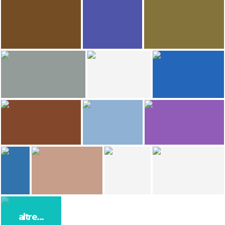
Marina Batlló
benny
Henar Extremeño
The Millenary Drago
The Millenary Drago
The Millenary Drago
89
73
kevin rodriguez carballo
Juan Carlos Sáez
Leon Panitzke
Icod de los Vinos
Casa di Lorenzo Cáceres a Tenerife
The Millenary Drago
64
64
Juan Payá
Fanyfa
Gema linares rodriguez
Icod de los Vinos
The Millenary Drago
La hermitage of San Juan Bautista in San Marcos Beach
47
9
6
Rossa Kara
toni casares
Juan Payá
Restaurante italiano La cocina de Rosa
Iglesia de san marcos
El Drago
Cristian calleja
El propietario
Daniela Locantore
Alejandro Pardiñas
altre...
Agustín y Rosa
Casa Rural La Furnia
The Millenary Drago
La Casa del Drago