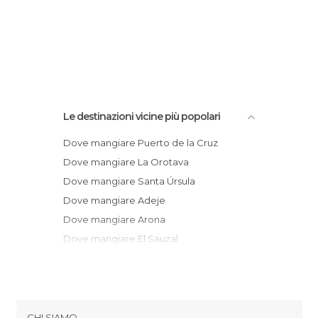
Le destinazioni vicine più popolari
Dove mangiare Puerto de la Cruz
Dove mangiare La Orotava
Dove mangiare Santa Úrsula
Dove mangiare Adeje
Dove mangiare Arona
Dove mangiare El Sauzal
Dove mangiare Granadilla de Abona
Dove mangiare Adeje
Dove mangiare Tacoronte
Dove mangiare Playa de las Américas
CHI SIAMO