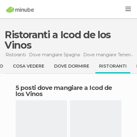
Ristoranti a Icod de los
Vinos
Ristoranti
Dove mangiare Spagna
Dove mangiare Tenerife
MO
COSA VEDERE
DOVE DORMIRE
RISTORANTI
5 posti dove mangiare a Icod de
los Vinos