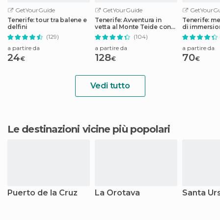
GetYourGuide
GetYourGuide
GetYourGu
Tenerife: tour tra balene e
Tenerife: Avventura in
Tenerife: m
delfini
vetta al Monte Teide con
di immersio
funivia
Abades
(129)
(104)
a partire da
a partire da
a partire da
24
128
70
€
€
€
Vedi tutto
Le destinazioni vicine più popolari
Puerto de la Cruz
La Orotava
Santa Úr