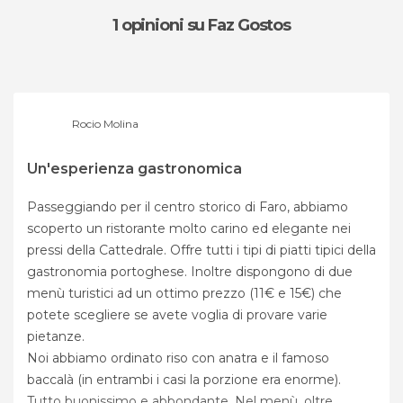
1 opinioni
su Faz Gostos
Rocio Molina
Un'esperienza gastronomica
Passeggiando per il centro storico di Faro, abbiamo
scoperto un ristorante molto carino ed elegante nei
pressi della Cattedrale. Offre tutti i tipi di piatti tipici della
gastronomia portoghese. Inoltre dispongono di due
menù turistici ad un ottimo prezzo (11€ e 15€) che
potete scegliere se avete voglia di provare varie
pietanze.
Noi abbiamo ordinato riso con anatra e il famoso
baccalà (in entrambi i casi la porzione era enorme).
Tutto buonissimo e abbondante. Nel menù, oltre