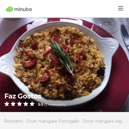
Faz Gostos
5
/
5
(
2
recensioni)
Ristoranti
Dove mangiare Portogallo
Dove mangiare Algarve