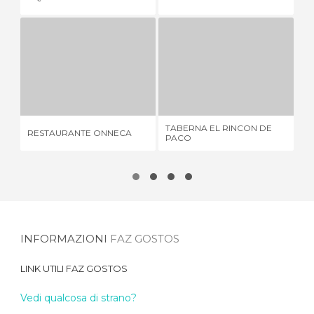
RESTAURANTE ONNECA
TABERNA EL RINCON DE PACO
3 OPINIONI
1 OPINIONE
TABERNA EL RINCON DE
RESTAURANTE ONNECA
LO
PACO
INFORMAZIONI
FAZ GOSTOS
LINK UTILI
FAZ GOSTOS
Vedi qualcosa di strano?