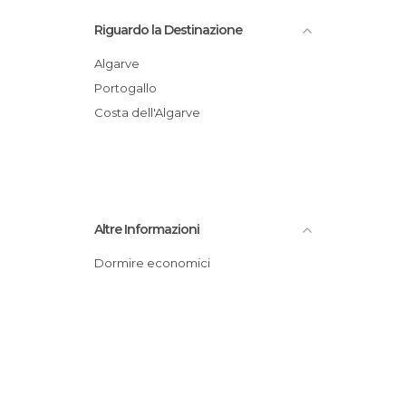
Monumenti Storici a Faro
Riguardo la Destinazione
Musei a Faro
Palazzi a Faro
Algarve
Piazze a Faro
Portogallo
Spiagge a Faro
Costa dell'Algarve
Statue a Faro
Vie a Faro
Altre Informazioni
Dormire economici