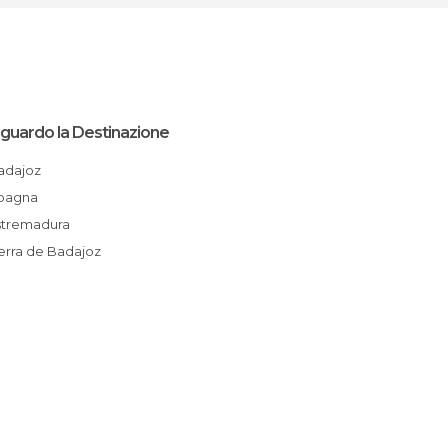
iguardo la Destinazione
Badajoz
Spagna
Estremadura
Tierra de Badajoz