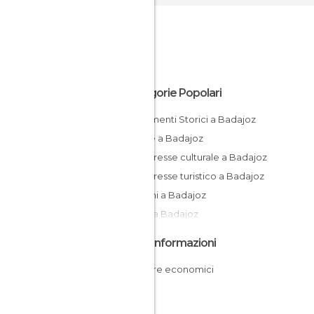
Categorie Popolari
Monumenti Storici a Badajoz
Chiese a Badajoz
Di interesse culturale a Badajoz
Di interesse turistico a Badajoz
Giardini a Badajoz
Musei a Badajoz
Altre Informazioni
Dormire economici