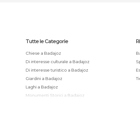
Tutte le Categorie
R
Chiese a Badajoz
Di interesse culturale a Badajoz
Di interesse turistico a Badajoz
Giardini a Badajoz
Laghi a Badajoz
Monumenti Storici a Badajoz
Musei a Badajoz
Piazze a Badajoz
Pub a Badajoz
Riserve Naturali a Badajoz
Stagni a Badajoz