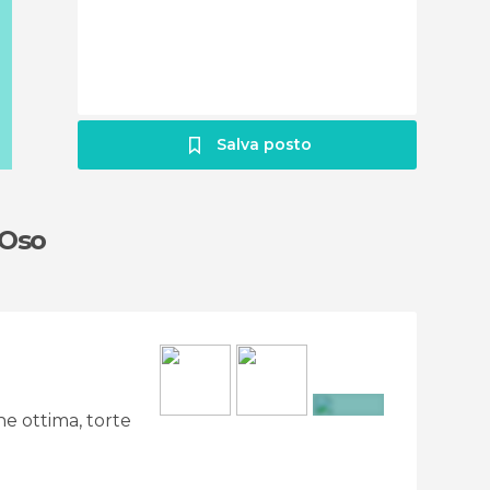
Salva posto
 Oso
ne ottima, torte
+14