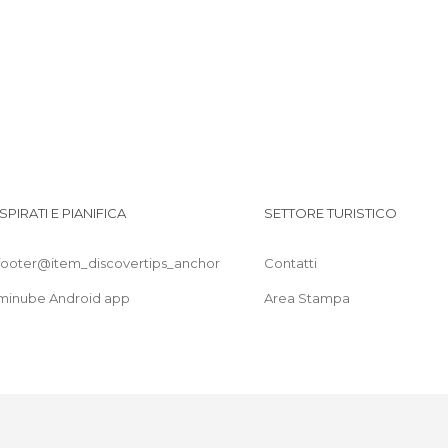
Statue a Badajoz
Vie a Badajoz
Villaggi a Badajoz
ISPIRATI E PIANIFICA
SETTORE TURISTICO
footer@item_discovertips_anchor
Contatti
minube Android app
Area Stampa