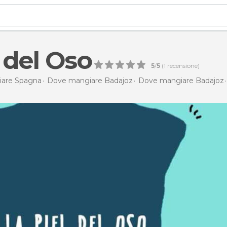
 del Oso
5
/
5
(
1
recensione)
are Spagna
Dove mangiare Badajoz
Dove mangiare Badajoz