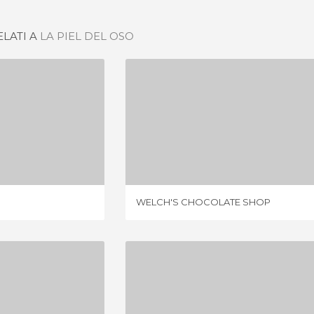
ELATI A
LA PIEL DEL OSO
RE CAFÈ
WELCH'S CHOCOLATE SHOP
IONE
1 OPINIONE
WELCH'S CHOCOLATE SHOP