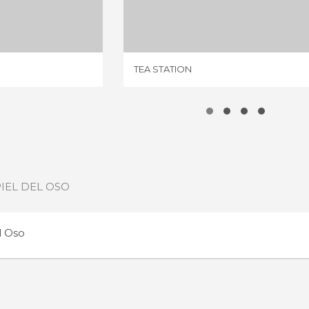
HOUSE
TEA STATION
IONE
1 OPINIONE
TEA STATION
PIEL DEL OSO
l Oso