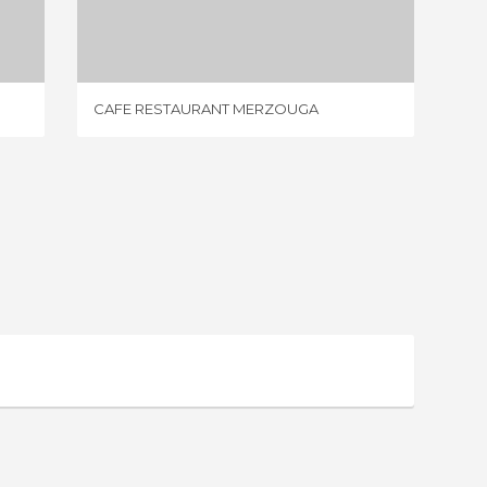
CAFE RESTAURANT MERZOUGA
1 OPINIONE
CAFE RESTAURANT MERZOUGA
ELCAM