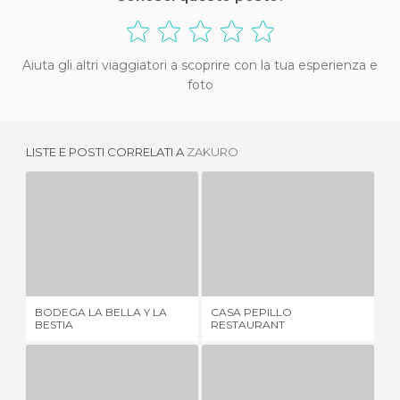
Aiuta gli altri viaggiatori a scoprire con la tua esperienza e
foto
LISTE E POSTI CORRELATI A
ZAKURO
BODEGA LA BELLA Y LA BESTIA
CASA PEPILLO RESTAURANT
17 OPINIONI
1 OPINIONE
BODEGA LA BELLA Y LA
CASA PEPILLO
RE
BESTIA
RESTAURANT
AG