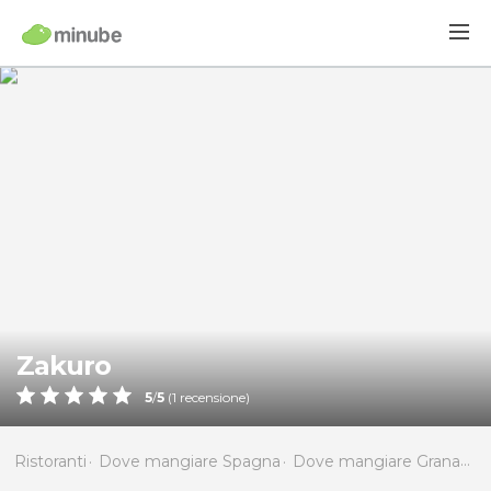
Zakuro
5
/
5
(
1
recensione)
Ristoranti
Dove mangiare Spagna
Dove mangiare Granada