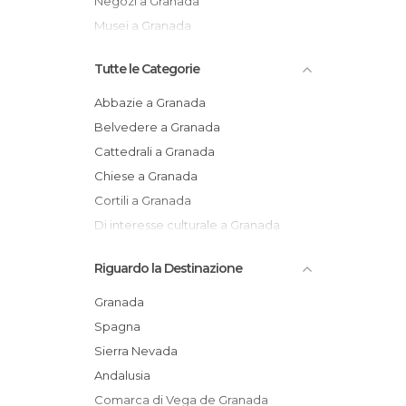
Negozi a Granada
Musei a Granada
Tutte le Categorie
Abbazie a Granada
Belvedere a Granada
Cattedrali a Granada
Chiese a Granada
Cortili a Granada
Di interesse culturale a Granada
Di interesse turistico a Granada
Riguardo la Destinazione
Feste a Granada
Fiumi a Granada
Granada
Giardini a Granada
Spagna
Grotte a Granada
Sierra Nevada
Informazione Turistica a Granada
Andalusia
Mercati a Granada
Comarca di Vega de Granada