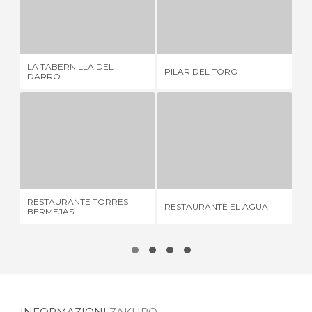
LA TABERNILLA DEL DARRO
PILAR DEL TORO
CE
2 OPINIONI
4 OPINIONI
LA TABERNILLA DEL
PILAR DEL TORO
CE
DARRO
RESTAURANTE TORRES BERMEJAS
RESTAURANTE EL AGUA
1 OPINIONE
11 OPINIONI
RESTAURANTE TORRES
RESTAURANTE EL AGUA
LA
BERMEJAS
INFORMAZIONI
ZAKURO