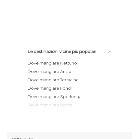
Le destinazioni vicine più popolari
Dove mangiare Nettuno
Dove mangiare Anzio
Dove mangiare Terracina
Dove mangiare Fondi
Dove mangiare Sperlonga
Dove mangiare Roma
Dove mangiare Lido di Ostia
Dove mangiare Gaeta
Dove mangiare Fonte Nuova
Dove mangiare Fiumicino