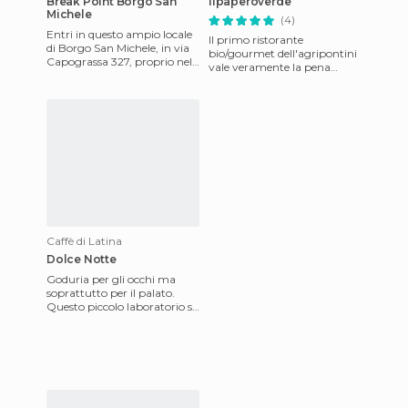
Break Point Borgo San
Ilpaperoverde
Michele
(4)
Entri in questo ampio locale
Il primo ristorante
di Borgo San Michele, in via
bio/gourmet dell'agripontini
Capograssa 327, proprio nel
vale veramente la pena
centro del paese, e non puoi
andarci ed assaggiare le
esimerti dall'a
meravigliose prelibatezze
prepara
Caffè di Latina
Dolce Notte
Goduria per gli occhi ma
soprattutto per il palato.
Questo piccolo laboratorio si
trova nelle immediate
vicinanze del Castello Bar