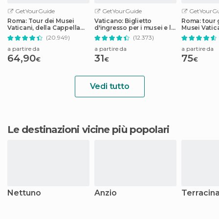
GetYourGuide
GetYourGuide
GetYourGu
Roma: Tour dei Musei
Vaticano: Biglietto
Roma: tour 
Vaticani, della Cappella
d'ingresso per i musei e la
Musei Vatica
Sistina e della Basilica di
Cappella Sistina
Cappella Sis
(20.949)
(12.373)
Roma
Pietro
a partire da
a partire da
a partire da
64,90
31
75
€
€
€
Vedi tutto
Le destinazioni vicine più popolari
Nettuno
Anzio
Terracin