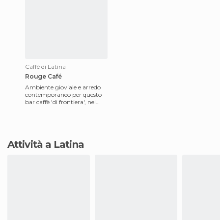
Caffè di Latina
Rouge Café
Ambiente gioviale e arredo
contemporaneo per questo
bar caffè 'di frontiera', nel
senso che si incontra lungo la
via Pontina and
Attività a Latina