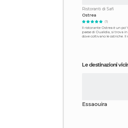
Ristoranti di Safi
Ostrea
(1)
Il ristorante Ostrea è un po' 
paese di Oualidia, si trova i
dove coltivano le ostriche. Il ristorante
offr
Le destinazioni vici
Essaouira