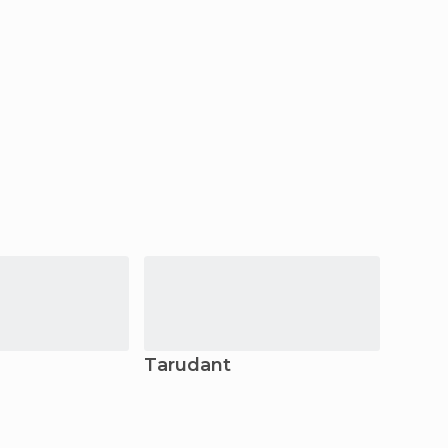
Tarudant
Casa