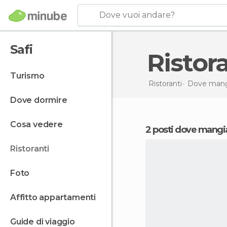
Dove vuoi andare?
Safi
Ristor
turismo
Ristoranti
Dove mang
dove dormire
cosa vedere
2 posti dove mangia
ristoranti
foto
affitto appartamenti
guide di viaggio