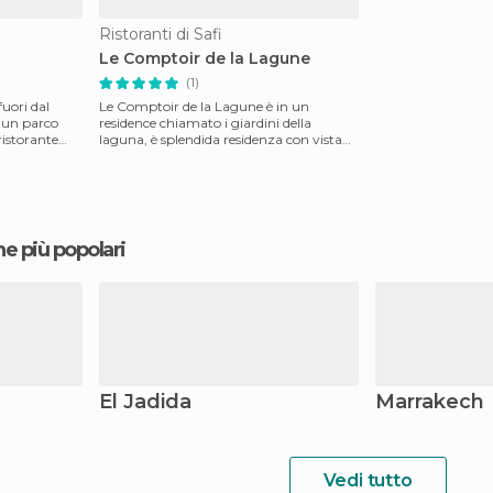
Ristoranti di Safi
Le Comptoir de la Lagune
(1)
fuori dal
Le Comptoir de la Lagune è in un
n un parco
residence chiamato i giardini della
laguna, è splendida residenza con vista
verso il mare e la la
ne più popolari
El Jadida
Marrakech
Vedi tutto