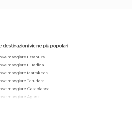
e destinazioni vicine più popolari
Dove mangiare Essaouira
Dove mangiare El Jadida
Dove mangiare Marrakech
Dove mangiare Tarudant
Dove mangiare Casablanca
Dove mangiare Agadir
Dove mangiare Ait Ben Haddou
Dove mangiare Ouarzazate
Dove mangiare Tiznit
Dove mangiare Rabat