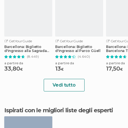
GetYourGuide
GetYourGuide
GetYourGu
Barcellona: Biglietto
Barcellona: Biglietto
Barcellona:
d'ingresso alla Sagrada
d'ingresso al Parco Güell
Barcelona T
Familia con audioguida
i mezzi pubb
(8.449)
(4.640)
a partire da
a partire da
a partire da
33,80
13
17,50
€
€
€
Vedi tutto
Ispirati con le migliori liste degli esperti