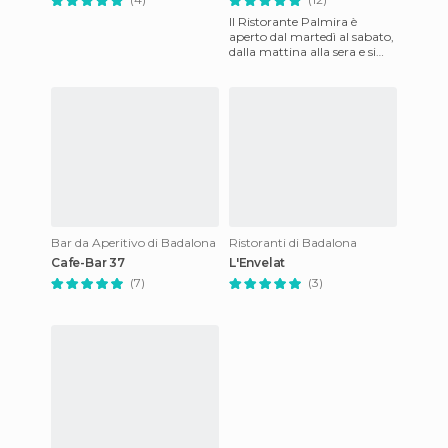
Il Ristorante Palmira è
aperto dal martedì al sabato,
dalla mattina alla sera e si
trova in una posizione
privilegiata, precisamen
Bar da Aperitivo di Badalona
Ristoranti di Badalona
Cafe-Bar 37
L'Envelat
(7)
(3)