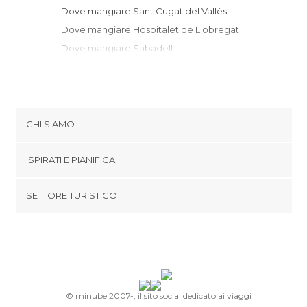
Dove mangiare Sant Cugat del Vallès
Dove mangiare Hospitalet de Llobregat
Dove mangiare Sabadell
Dove mangiare Granollers
Dove mangiare Cornellà
Dove mangiare El Prat de Llobregat
Dove mangiare Matarò
CHI SIAMO
Dove mangiare Caldes de Montbui
Cookies
Dove mangiare Terrassa
ISPIRATI E PIANIFICA
Politica di privacy
Dove mangiare Viladecans
footer@item_discovertips_anchor
SETTORE TURISTICO
Dove mangiare Castelldefels
Termini e Condizioni
minube Android app
Dove mangiare Esparreguera
Contatti
Dove mangiare Sant Llorenç d'Hortons
Area Stampa
Dove mangiare Mura
Dove mangiare Collbató
Dove mangiare Monistrol de Montserrat
© minube 2007-, il sito social dedicato ai viaggi