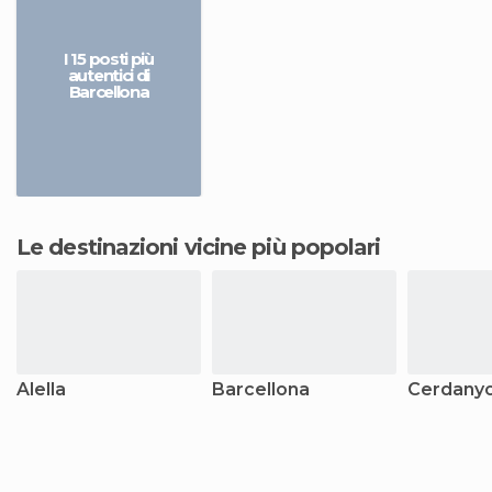
I 15 posti più
autentici di
Barcellona
Le destinazioni vicine più popolari
Alella
Barcellona
Cerdanyo