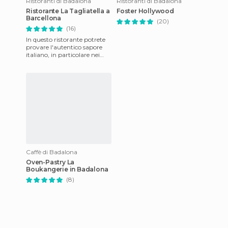
Ristoranti di Badalona
Ristoranti di Badalona
Ristorante La Tagliatella a
Foster Hollywood
Barcellona
(20)
(16)
In questo ristorante potrete
provare l'autentico sapore
italiano, in particolare nei
piatti tipici del Piemonte,
della Liguria e d
Caffè di Badalona
Oven-Pastry La
Boukangerie in Badalona
(8)