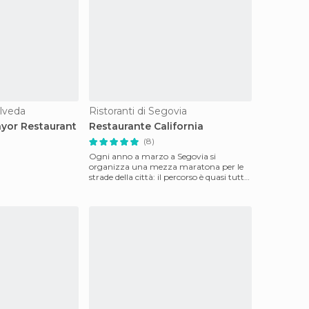
ulveda
Ristoranti di Segovia
ayor Restaurant
Restaurante California
(8)
Ogni anno a marzo a Segovia si
organizza una mezza maratona per le
strade della città: il percorso è quasi tutto
in salita, o alme