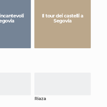
 incantevoli
Il tour dei castelli a
Segovia
Segovia
Riaza
Cuéll