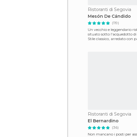
Ristoranti di Segovia
Mesón De Cándido
(119)
Un vecchio e leggendario ri
situato sotto l'acquedotto di
Stile classico, arredato con
pareti in legno,
Ristoranti di Segovia
El Bernardino
(36)
Non mancano i posti per as