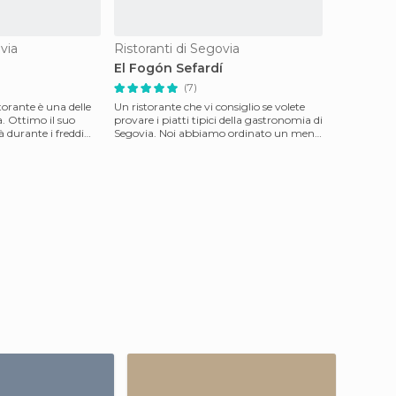
via
Ristoranti di Segovia
El Fogón Sefardí
(7)
torante è una delle
Un ristorante che vi consiglio se volete
. Ottimo il suo
provare i piatti tipici della gastronomia di
à durante i freddi
Segovia. Noi abbiamo ordinato un menù
compo