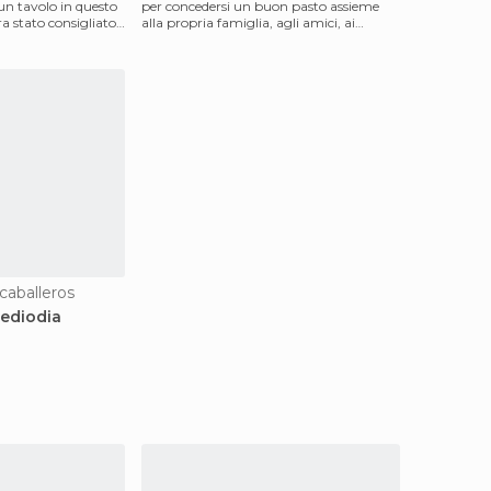
n tavolo in questo
per concedersi un buon pasto assieme
ra stato consigliato.
alla propria famiglia, agli amici, ai
colleghi. Il maia
ecaballeros
ediodia