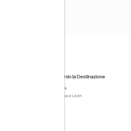
Riguardo la Destinazione
Spagna
Castiglia e León