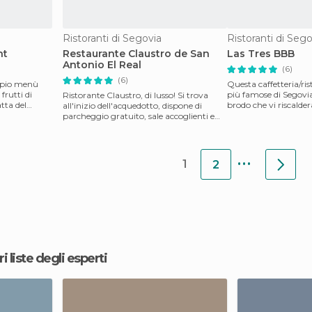
Ristoranti di Segovia
Ristoranti di Sego
nt
Restaurante Claustro de San
Las Tres BBB
Antonio El Real
(6)
(6)
mpio menù
Questa caffetteria/ris
frutti di
più famose di Segovia
Ristorante Claustro, di lusso! Si trova
atta del
brodo che vi riscalder
all'inizio dell'acquedotto, dispone di
inverni ca
parcheggio gratuito, sale accoglienti e
silenziose,
...
1
2
ri liste degli esperti