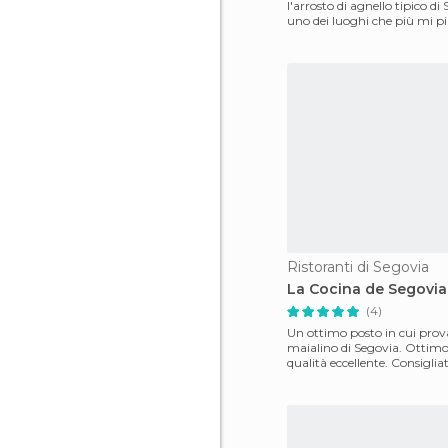
l'arrosto di agnello tipico d
uno dei luoghi che più mi pi
mangiarlo è El
Ristoranti di Segovia
La Cocina de Segovia
(4)
Un ottimo posto in cui prova
maialino di Segovia. Ottimo 
qualità eccellente. Consiglia