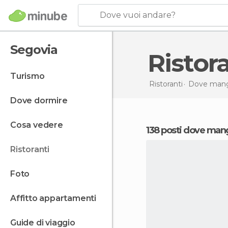
Dove vuoi andare?
Segovia
Risto
turismo
Ristoranti
Dove mang
dove dormire
cosa vedere
138 posti dove man
ristoranti
foto
affitto appartamenti
guide di viaggio