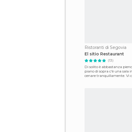
Ristoranti di Segovia
El sitio Restaurant
(13)
Di solito è abbastanza pieno
piano di sopra c'è una sala i
cenare tranquillamente. Vi c
ordinare qu