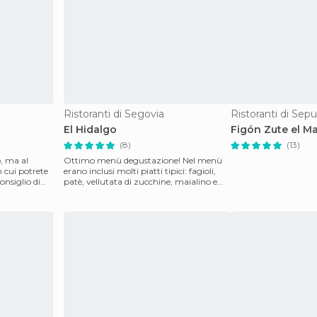
Ristoranti di Segovia
Ristoranti di Sep
El Hidalgo
Figón Zute el M
(8)
(13)
, ma al
Ottimo menù degustazione! Nel menù
n cui potrete
erano inclusi molti piatti tipici: fagioli,
onsiglio di
patè, vellutata di zucchine, maialino e
ponche sego