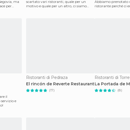
i Segovia, ma
scartato vari ristoranti, quale per un
Abbiamo prenotato u
ace per
motivo e quale per un altro, ci siamo
ristorante perché ci e
diretti al ristoran
Abbiamo f
Ristoranti di Pedraza
Ristoranti di Torr
El rincón de Reverte Restaurant
La Portada de M
(17)
(8)
re il
servizio e
to!