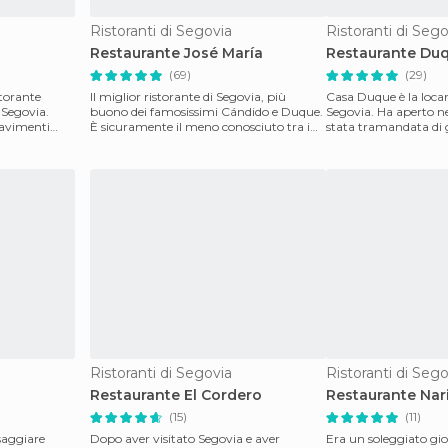
Ristoranti di Segovia
Ristoranti di Sego
Restaurante José María
Restaurante Du
(69)
(29)
storante
Il miglior ristorante di Segovia, più
Casa Duque è la locan
 Segovia.
buono dei famosissimi Cándido e Duque.
Segovia. Ha aperto nel
 pavimenti
È sicuramente il meno conosciuto tra i
stata tramandata di 
tre, ma vi sor
generazione, di
Ristoranti di Segovia
Ristoranti di Sego
Restaurante El Cordero
Restaurante Nar
(15)
(11)
saggiare
Dopo aver visitato Segovia e aver
Era un soleggiato gio