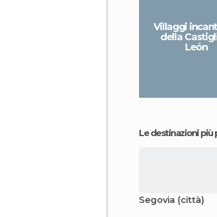
Villaggi incan
della Castigl
León
Le destinazioni più
Segovia (città)