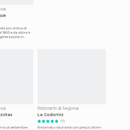
via
que
da più antica di
 1895 e da allora è
generazione in
via
Ristoranti di Segovia
izotas
La Codorniz
(11)
rno di settembre.
Rinomato ristorante con prezzi ottimi