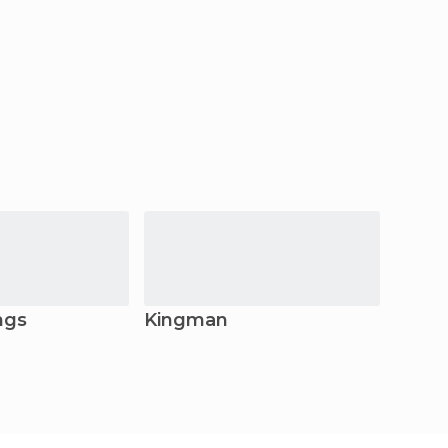
ngs
Kingman
Bullh