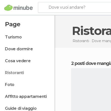
Dove vuoi andare?
Page
Risto
turismo
Ristoranti
Dove mang
dove dormire
cosa vedere
2 posti dove mangi
ristoranti
foto
affitto appartamenti
guide di viaggio