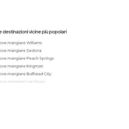
e destinazioni vicine più popolari
Dove mangiare Williams
Dove mangiare Sedona
Dove mangiare Peach Springs
Dove mangiare Kingman
Dove mangiare Bullhead City
Dove mangiare Las Vegas
Dove mangiare Gilbert
Dove mangiare Salt Lake City
Dove mangiare Albuquerque