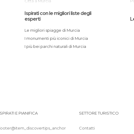
Città a Murcia
Competizioni Sportive a Murcia
Centro Commerciale La Noria Outlet
Ispirati con le migliori liste degli
Comuni a Murcia
S
esperti
L
Di interesse culturale a Murcia
I
Le migliori spiagge di Murcia
Di interesse turistico a Murcia
I monumenti più iconici di Murcia
Discoteche a Murcia
I più bei parchi naturali di Murcia
Feste a Murcia
Giardini a Murcia
Mercati a Murcia
Monumenti Storici a Murcia
Musei a Murcia
Negozi a Murcia
Palazzi a Murcia
Parchi a Tema a Murcia
ISPIRATI E PIANIFICA
SETTORE TURISTICO
Piazze a Murcia
Pub a Murcia
footer@item_discovertips_anchor
Contatti
Riserve Naturali a Murcia