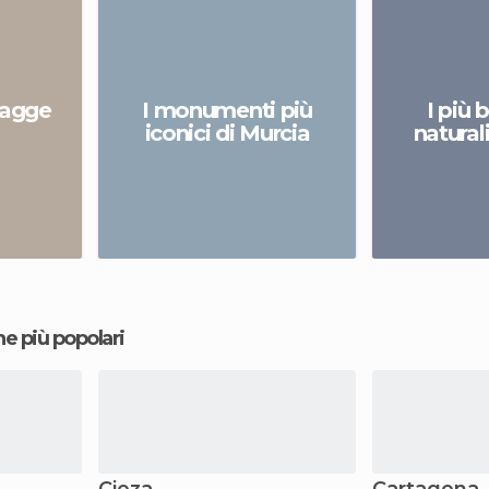
iagge
I monumenti più
I più 
a
iconici di Murcia
natural
ne più popolari