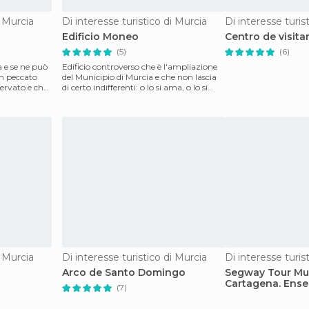
i Murcia
Di interesse turistico di Murcia
Di interesse turis
o
Edificio Moneo
Centro de visitan
(5)
(6)
a e se ne può
Edificio controverso che è l'ampliazione
un peccato
del Municipio di Murcia e che non lascia
servato e che
di certo indifferenti: o lo si ama, o lo si
odia
i Murcia
Di interesse turistico di Murcia
Di interesse turis
Arco de Santo Domingo
Segway Tour Mur
Cartagena. Ens
(7)