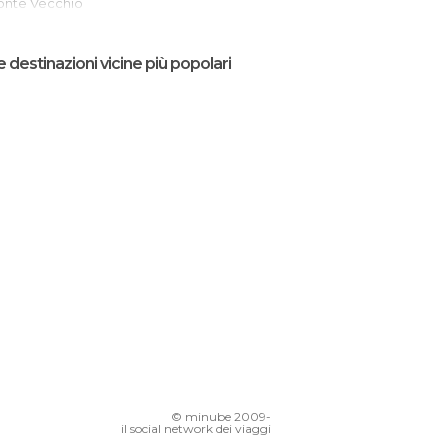
Ponte Vecchio
hopping
e destinazioni vicine più popolari
l palazzo Almudì
Bando de la Huerta
Giardino di Floridablanca
Chiesa del Carmen
Università di Murcia
© minube 2009-
il social network dei viaggi