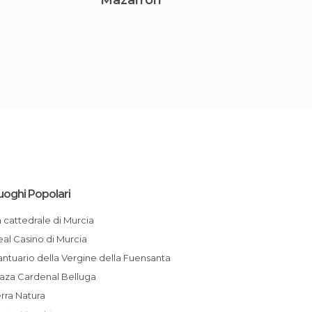
Mazarrón
Elx
uoghi Popolari
La cattedrale di Murcia
Real Casino di Murcia
Santuario della Vergine della Fuensanta
Plaza Cardenal Belluga
erra Natura