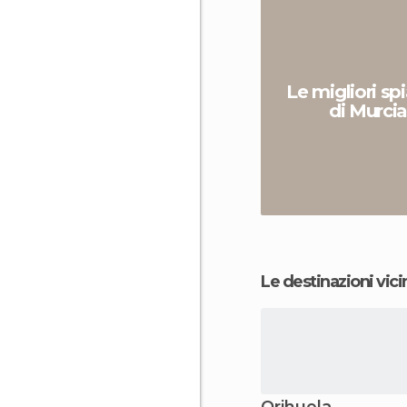
Le migliori sp
di Murci
Le destinazioni vici