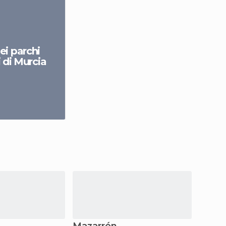
bei parchi
i di Murcia