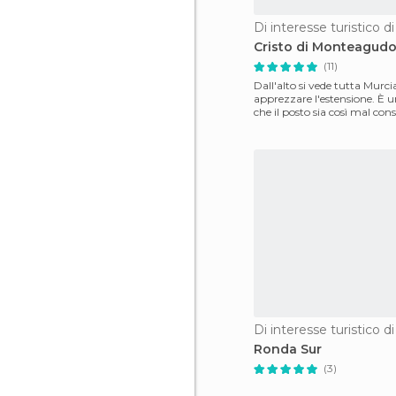
Di interesse turistico d
Cristo di Monteagud
(11)
Dall'alto si vede tutta Murci
apprezzare l'estensione. È 
che il posto sia così mal con
sia pi
Di interesse turistico d
Ronda Sur
(3)