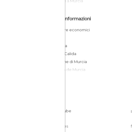
Negozi a Murcia
Altre Informazioni
Dormire economici
Murcia
Spagna
Costa Calida
Regione di Murcia
Huerta de Murcia
Cookies