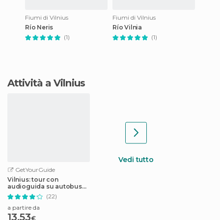
Fiumi di Vilnius
Fiumi di Vilnius
Río Neris
Río Vilnia
(1)
(1)
Attività a Vilnius
Vedi tutto
GetYourGuide
Vilnius: tour con
audioguida su autobus
panoramico
(22)
a partire da
13,53
€