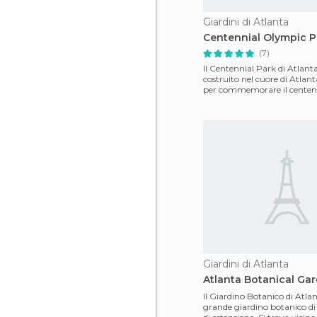
Giardini di Atlanta
Centennial Olympic P
(7)
Il Centennial Park di Atlanta
costruito nel cuore di Atlanta
per commemorare il centena
Giochi olimpici
Giardini di Atlanta
Atlanta Botanical Ga
Il Giardino Botanico di Atla
grande giardino botanico di o