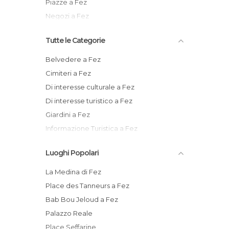
Piazze a Fez
Negozi a Fez
Tutte le Categorie
Belvedere a Fez
Cimiteri a Fez
Di interesse culturale a Fez
Di interesse turistico a Fez
Giardini a Fez
Informazione Turistica a Fez
Mercati a Fez
Luoghi Popolari
Mercatini a Fez
Monumenti Storici a Fez
La Medina di Fez
Moschee a Fez
Place des Tanneurs a Fez
Musei a Fez
Bab Bou Jeloud a Fez
Negozi a Fez
Palazzo Reale
Palazzi a Fez
Place Seffarine