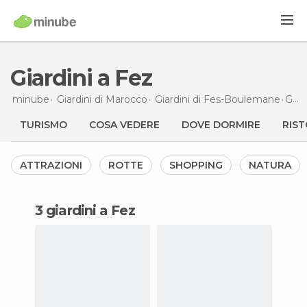
Giardini a Fez
minube
Giardini di
Marocco
Giardini di
Fes-Boulemane
Giardini
TURISMO
COSA VEDERE
DOVE DORMIRE
RIST
ATTRAZIONI
ROTTE
SHOPPING
NATURA
3 giardini a Fez