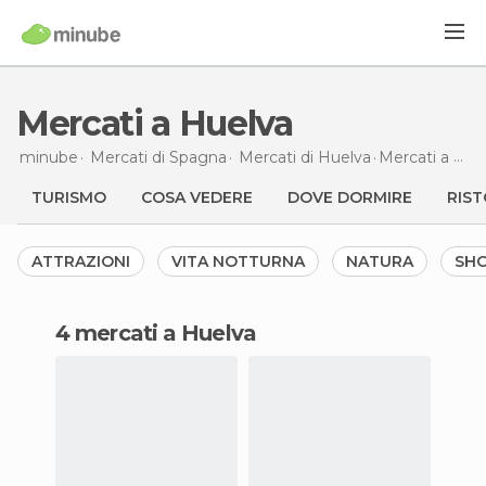
Mercati a Huelva
minube
Mercati di
Spagna
Mercati di
Huelva
Mercati
a Huelva
TURISMO
COSA VEDERE
DOVE DORMIRE
RIST
ATTRAZIONI
VITA NOTTURNA
NATURA
SH
4 mercati a Huelva