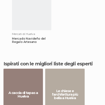
Mercati di Huelva
Mercado Navideño del
Regalo Artesano
Ispirati con le migliori liste degli esperti
Le chiese e
A caccia di tapas a
l'architettura più
Huelva
bella a Huelva