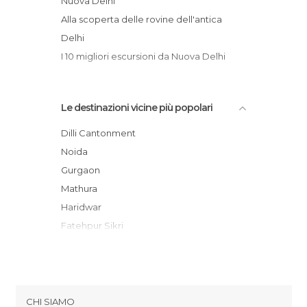
Nuova Delhi
Alla scoperta delle rovine dell'antica
Delhi
I 10 migliori escursioni da Nuova Delhi
Le destinazioni vicine più popolari
Dilli Cantonment
Noida
Gurgaon
Mathura
Haridwar
Fatehpur Sikri
Agra
Rishikesh
Ramnagar
Dehradun
CHI SIAMO