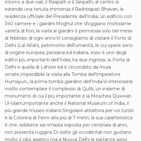
intorno a due viali, il Raspath e il Janpath, al centro si
estende una tenuta immensa il Rashtrapati Bhavan, la
residenza ufficiale del Presidente dell'India, un edificio con
340 camere e i giardini Moghul che sfoggiano moltissime
varietà di fiori, la visita ai giardini è permessa solo nel mese
di febbraio di ogni anno.Vi consigliamo di visitare il Forte di
Delhi (Lal Ail'ah), patrimonio dell'umanità, le cui opere sono
di origine europea, persiana ed indiana, esso è uno degli
edifici più importanti dell'India, ha due ingressi, la Porta di
Delhi e quella di Lahore ed è circondato da mura
ornate.Imperdibile la visita alla Tomba dell'imperatore
Humayun,, la prima tomba giardino dell'India.Vi interesserà
molto contemplare il complesso di Qutb, un insieme di
monumenti di cui il più importante è la Moschea Quwwat-
Ul-Islam,importante anche il National Museum of India, il
più grande museo indiano.Singolare attrattiva per voi turisti
è la Colonna di Ferro alta più di 7 metri, la sua caratteristica
è che, sebbene sia rimasta esposta per centinaia di anni,
non presenta ruggine.Di solito gli occidentali non gustano
molto il cibo asiatico ma a Nuova Delhi le pietanze sono