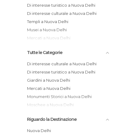
Di interesse turistico a Nuova Delhi
Di interesse culturale a Nuova Delhi
Templi a Nuova Delhi
Musei a Nuova Delhi
Mercati a Nuova Delhi
Tutte le Categorie
Di interesse culturale a Nuova Delhi
Di interesse turistico a Nuova Delhi
Giardini a Nuova Delhi
Mercati a Nuova Delhi
Monumenti Storici a Nuova Delhi
Moschee a Nuova Delhi
Musei a Nuova Delhi
Riguardo la Destinazione
Negozi a Nuova Delhi
Pub a Nuova Delhi
Nuova Delhi