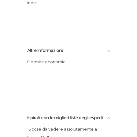
Quartieri a Nuova Delhi
India
Stazioni Ferroviarie a Nuova Delhi
Templi a Nuova Delhi
Vie a Nuova Delhi
Villaggi a Nuova Delhi
Altre Informazioni
Dormire economici
Ispirati con le migliori liste degli esperti
15 cose da vedere assolutamente a