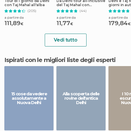
Tour di 1 giorno da Delhi
Da Delhi: tour all-inclusive
Delhi e Taj 
con Taj Mahal all'alba
del Taj Mahal con
giorni in au
Gatimaan Express
(205)
(44)
a partire da
a partire da
a partire da
111,89
11,77
179,84
€
€
€
Vedi tutto
Ispirati con le migliori liste degli esperti
15 cose da vedere
Alla scoperta delle
I 10 
assolutamente a
rovine dell'antica
escur
Nuova Delhi
Delhi
Nuov