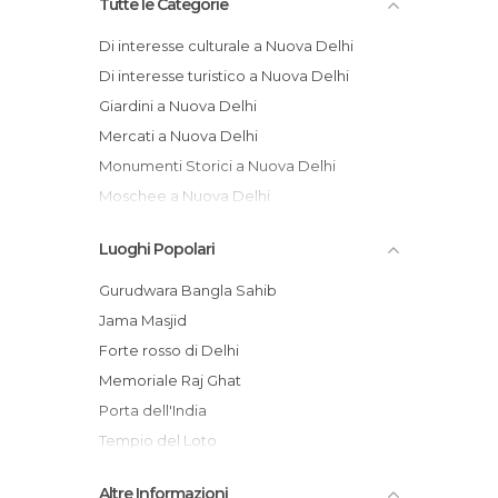
Tutte le Categorie
Di interesse culturale a Nuova Delhi
Di interesse turistico a Nuova Delhi
Giardini a Nuova Delhi
Mercati a Nuova Delhi
Monumenti Storici a Nuova Delhi
Moschee a Nuova Delhi
Musei a Nuova Delhi
Luoghi Popolari
Negozi a Nuova Delhi
Pub a Nuova Delhi
Gurudwara Bangla Sahib
Quartieri a Nuova Delhi
Jama Masjid
Stazioni Ferroviarie a Nuova Delhi
Forte rosso di Delhi
Templi a Nuova Delhi
Memoriale Raj Ghat
Vie a Nuova Delhi
Porta dell'India
Villaggi a Nuova Delhi
Tempio del Loto
Pahar Ganj
Altre Informazioni