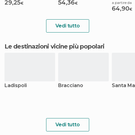
29,25
54,36
a partire da
€
€
64,90
€
Vedi tutto
Le destinazioni vicine più popolari
Ladispoli
Bracciano
Santa Mar
Vedi tutto