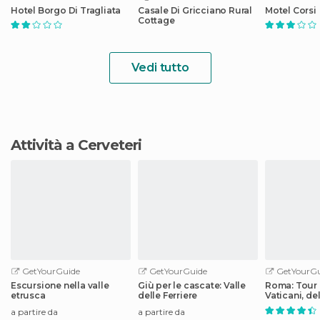
Hotel Borgo Di Tragliata
Casale Di Gricciano Rural
Motel Corsi
Cottage
Vedi tutto
Attività a Cerveteri
GetYourGuide
GetYourGuide
GetYourGu
Escursione nella valle
Giù per le cascate: Valle
Roma: Tour 
etrusca
delle Ferriere
Vaticani, de
Sistina e del
a partire da
a partire da
Roma