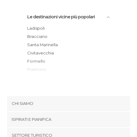
Le destinazioni vicine più popolari
Ladispoli
Bracciano
Santa Marinella
Civitavecchia
Formello
Fiumicino
Sutri
Lido di Ostia
Roma
Tarquinia
CHI SIAMO
Seiano
Cookies
Fonte Nuova
ISPIRATI E PIANIFICA
Politica di privacy
Viterbo
footer@item_discovertips_anchor
SETTORE TURISTICO
Ciampino