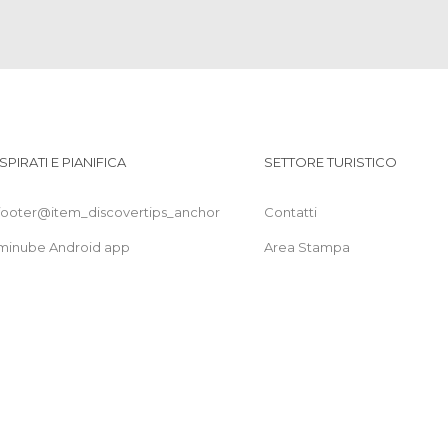
ISPIRATI E PIANIFICA
SETTORE TURISTICO
footer@item_discovertips_anchor
Contatti
minube Android app
Area Stampa