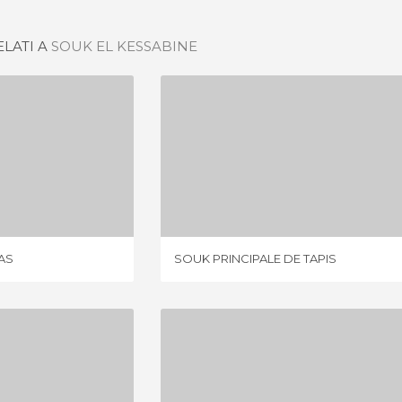
ELATI A
SOUK EL KESSABINE
S ESPECIAS
SOUK PRINCIPALE DE TAPIS
IONE
1 OPINIONE
AS
SOUK PRINCIPALE DE TAPIS