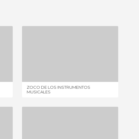
ZOCO DE LOS INSTRUMENTOS MUSICALES
1 OPINIONE
ZOCO DE LOS INSTRUMENTOS
SUK AB
MUSICALES