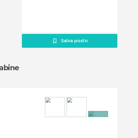
Salva posto
sabine
+2