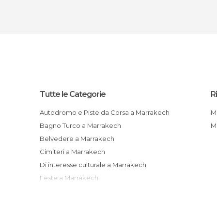
Tutte le Categorie
R
Autodromo e Piste da Corsa a Marrakech
Bagno Turco a Marrakech
Belvedere a Marrakech
Cimiteri a Marrakech
Di interesse culturale a Marrakech
Feste a Marrakech
Giardini a Marrakech
Informazione Turistica a Marrakech