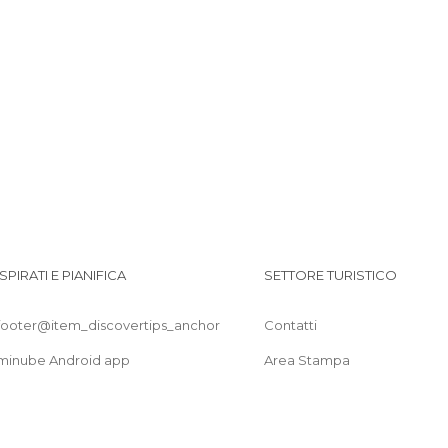
Laghi a Marrakech
Mercati a Marrakech
Mercatini a Marrakech
Monumenti Storici a Marrakech
Moschee a Marrakech
Mostre a Marrakech
Musei a Marrakech
Negozi a Marrakech
Palazzi a Marrakech
Piazze a Marrakech
Pub a Marrakech
ISPIRATI E PIANIFICA
SETTORE TURISTICO
Quartieri a Marrakech
Stazioni delle Corriere a Marrakech
footer@item_discovertips_anchor
Contatti
Strade a Marrakech
minube Android app
Area Stampa
Vie a Marrakech
Villaggi a Marrakech
Zone di Shopping a Marrakech