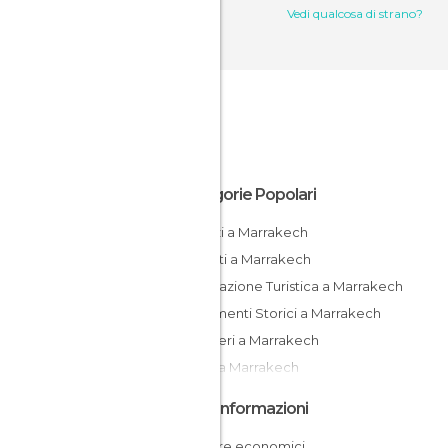
Vedi qualcosa di strano?
Categorie Popolari
Negozi a Marrakech
Mercati a Marrakech
Informazione Turistica a Marrakech
Monumenti Storici a Marrakech
Quartieri a Marrakech
Musei a Marrakech
Altre Informazioni
Dormire economici