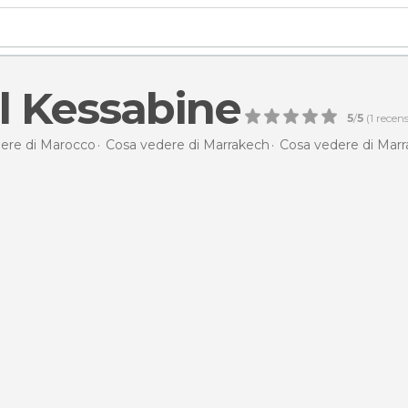
l Kessabine
5
/
5
(
1
recens
ere di Marocco
Cosa vedere di Marrakech
Cosa vedere di Mar