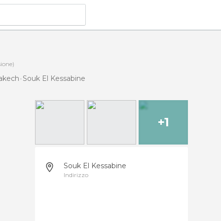
ione)
rakech
Souk El Kessabine
+1
Souk El Kessabine
Indirizzo