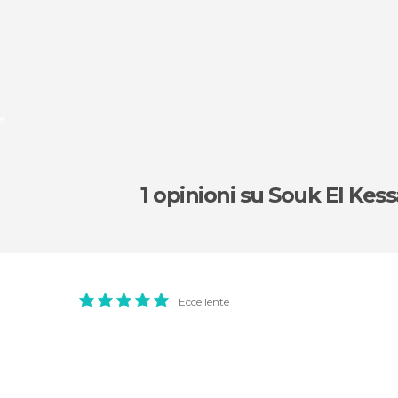
ne
1 opinioni
su Souk El Kes
Eccellente