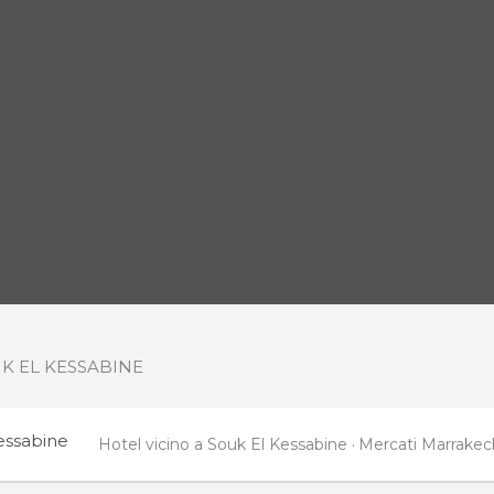
K EL KESSABINE
essabine
Hotel vicino a Souk El Kessabine
Mercati Marrakec