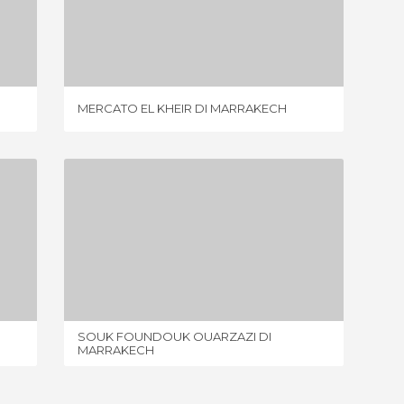
MERCATO EL KHEIR DI MARRAKECH
4 OPINIONI
MERCATO EL KHEIR DI MARRAKECH
SOUK B
SOUK FOUNDOUK OUARZAZI DI MARRAKECH
7 OPINIONI
SOUK FOUNDOUK OUARZAZI DI
SOUK D
MARRAKECH