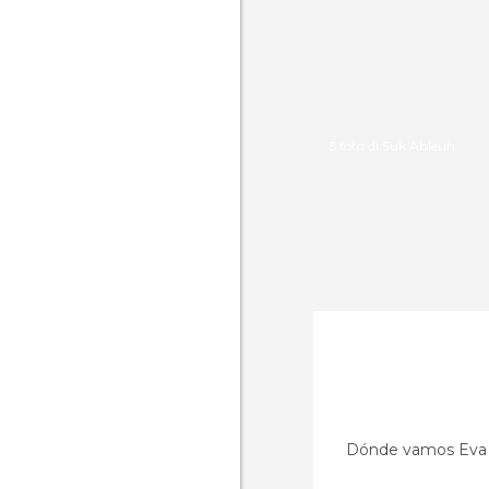
5 foto di Suk Ableuh
Dónde vamos Eva