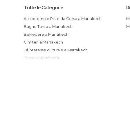
Tutte le Categorie
R
Autodromo e Piste da Corsa a Marrakech
Bagno Turco a Marrakech
Belvedere a Marrakech
Cimiteri a Marrakech
Di interesse culturale a Marrakech
Feste a Marrakech
Giardini a Marrakech
Informazione Turistica a Marrakech
Laghi a Marrakech
Mercati a Marrakech
Mercatini a Marrakech
Monumenti Storici a Marrakech
Moschee a Marrakech
Mostre a Marrakech
Musei a Marrakech