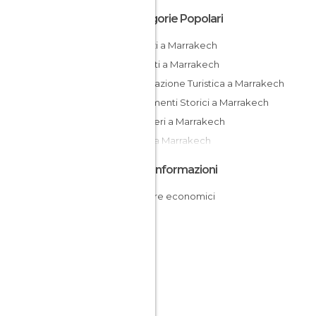
Categorie Popolari
Negozi a Marrakech
Mercati a Marrakech
Informazione Turistica a Marrakech
Monumenti Storici a Marrakech
Quartieri a Marrakech
Musei a Marrakech
Altre Informazioni
Dormire economici