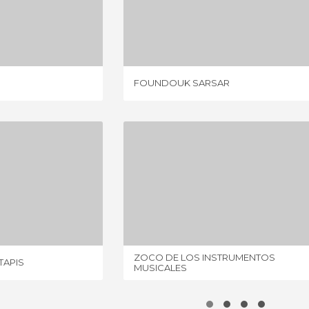
AKSOUR
FOUNDOUK SARSAR
IONI
2 OPINIONI
FOUNDOUK SARSAR
SOUK PRINCIPALE DE TAPIS
ZOCO DE LOS INSTRUMENTOS MUSICALES
IONE
1 OPINIONE
ZOCO DE LOS INSTRUMENTOS
TAPIS
MUSICALES