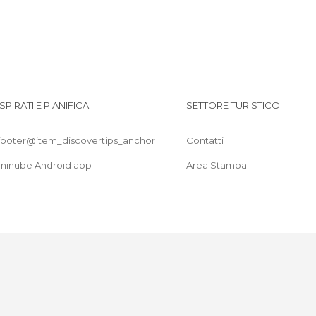
ISPIRATI E PIANIFICA
SETTORE TURISTICO
footer@item_discovertips_anchor
Contatti
minube Android app
Area Stampa