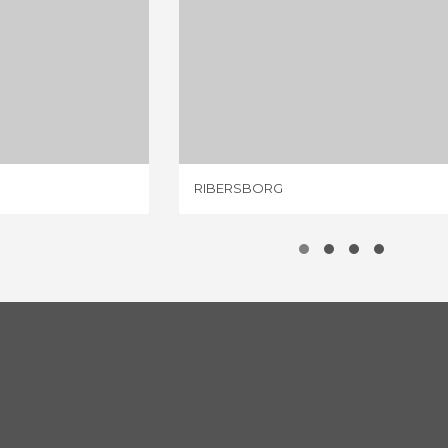
CHIFF
RIBERSBORG
IONI
1 OPINIONE
RIBERSBORG