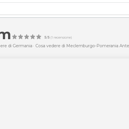
om
5
/
5
(
1
recensione)
ere di Germania
Cosa vedere di Meclemburgo-Pomerania Ante