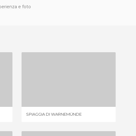
sperienza e foto
SPIAGGIA DI WARNEMÜNDE
2 OPINIONI
SPIAGGIA DI WARNEMÜNDE
FISCHK