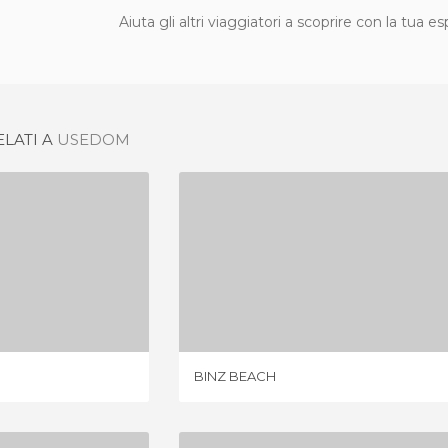
Aiuta gli altri viaggiatori a scoprire con la tua e
ELATI A
USEDOM
E PRORA
BINZ BEACH
IONI
3 OPINIONI
BINZ BEACH