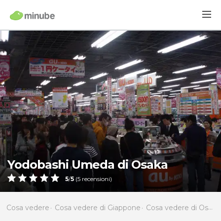
Yodobashi Umeda di Osaka
5
/
5
(
5
recensioni)
Cosa vedere
Cosa vedere di Giappone
Cosa vedere di Osaka