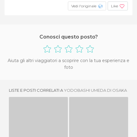
Vedi l'originale
Like
Conosci questo posto?
Aiuta gli altri viaggiatori a scoprire con la tua esperienza e
foto
LISTE E POSTI CORRELATI A
YODOBASHI UMEDA DI OSAKA
HEP FIVE DI OSAKA
NAMBA WALK A OSAKA
5 OPINIONI
2 OPINIONI