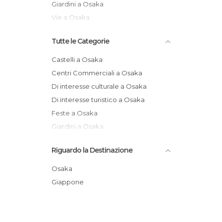
Giardini a Osaka
Vie a Osaka
Tutte le Categorie
Castelli a Osaka
Centri Commerciali a Osaka
Di interesse culturale a Osaka
Di interesse turistico a Osaka
Feste a Osaka
Giardini a Osaka
Mercati a Osaka
Riguardo la Destinazione
Mercatini a Osaka
Monumenti Storici a Osaka
Osaka
Mostre a Osaka
Giappone
Musei a Osaka
Negozi a Osaka
Parchi di Divertimento a Osaka