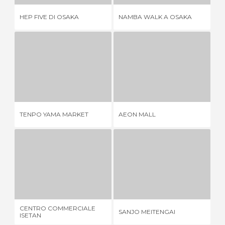
HEP FIVE DI OSAKA
NAMBA WALK A OSAKA
KA
TENPO YAMA MARKET
AEON MALL
1 OPINIONE
1 OPINIONE
TENPO YAMA MARKET
AEON MALL
PA
CENTRO COMMERCIALE ISETAN
SANJO MEITENGAI
1 OPINIONE
1 OPINIONE
CENTRO COMMERCIALE
MA
SANJO MEITENGAI
ISETAN
BR