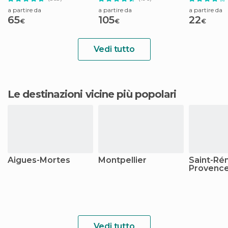
a partire da
a partire da
a partire da
65
105
22
€
€
€
Vedi tutto
Le destinazioni vicine più popolari
Aigues-Mortes
Montpellier
Saint-Ré
Provenc
Vedi tutto