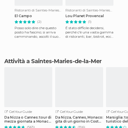
Ristoranti di Saintes-Maries-de-la-Mer
Ristoranti di Saintes-Maries-de-la-Mer
El Campo
Lou Planet Provencal
(2)
(1)
Posso solo dire che questo
É stato difficile decidersi,
posto ha fascino; si arriva
perché c'è una vasta gamma
camminando, ascolti il suono
di ristoranti, bar, bistrot, ecc,
di chitarra, delle battute e
nella località turistica di
pensi di essere i
Saintes Mari
Attività a Saintes-Maries-de-la-Mer
GetYourGuide
GetYourGuide
GetYourGu
Da Nizza o Cannes: tour di
Da Nizza, Cannes, Monaco:
Marsiglia: t
mezza giornata a Monaco,
gita di un giorno in Costa
turistico del
Monte Carlo ed Eze
Azzurra
Colorbüs
(563)
(196)