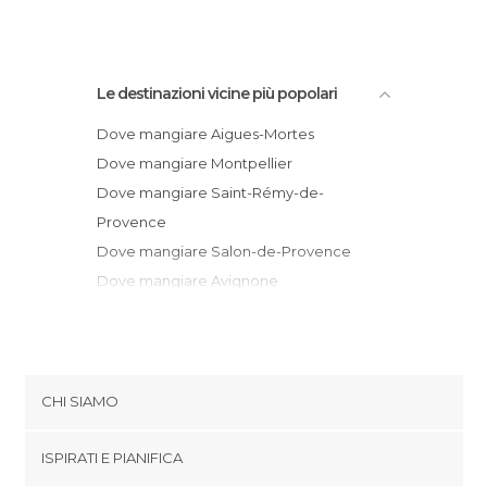
Le destinazioni vicine più popolari
Dove mangiare Aigues-Mortes
Dove mangiare Montpellier
Dove mangiare Saint-Rémy-de-
Provence
Dove mangiare Salon-de-Provence
Dove mangiare Avignone
Dove mangiare Agde
Dove mangiare Marsiglia
Dove mangiare Aix-en-Provence
Dove mangiare Aubagne
CHI SIAMO
Dove mangiare La Ciotat
Cookies
Dove mangiare Saint-Cyr-sur-Mer
ISPIRATI E PIANIFICA
Politica di privacy
Dove mangiare Toulon