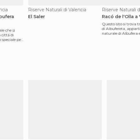
ncia
Riserve Naturali di Valencia
Riserve Naturali d
lbufera
El Saler
Racó de l'Olla a
Questo sito si trova tr
di Albufereta, appart
le che si
naturale di Albufera 
 città di
'70 ha sub
 speciale per