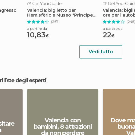
GetYourGuide
GetYourGuid
ingresso
Valencia: biglietto per
Valencia: bigli
Hemisfèric e Museo "Principe
ore per l'aut
Felipe"
off
(267)
(245
a partire da
a partire da
10,83
22
€
€
Vedi tutto
ri liste degli esperti
Valencia con
Dove ma
sitare
bambini, 8 attrazioni
buona
a
da non perdere
Va