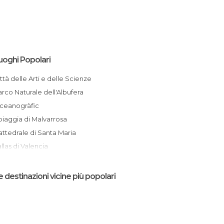
uoghi Popolari
Città delle Arti e delle Scienze
Parco Naturale dell'Albufera
Oceanogràfic
Spiaggia di Malvarrosa
Cattedrale di Santa Maria
Fallas di Valencia
Bioparc Valencia
Mercato Centrale
e destinazioni vicine più popolari
Parco del Turia
Lonja de la Seda
Plaza Ayuntamiento