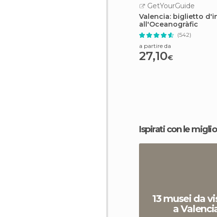
GetYourGuide
Valencia: biglietto d'
all'Oceanogràfic
(542)
a partire da
27,10
€
Ispirati con le miglio
13 musei da vi
a Valenci