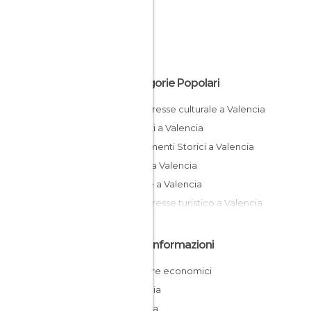
Categorie Popolari
Di interesse culturale a Valencia
Negozi a Valencia
Monumenti Storici a Valencia
Musei a Valencia
Chiese a Valencia
Di interesse turistico a Valencia
Altre Informazioni
Dormire economici
Valencia
Spagna