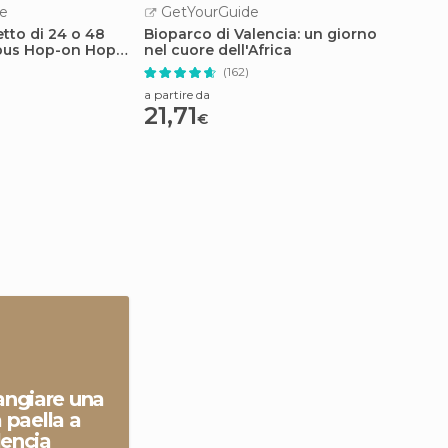
e
GetYourGuide
GetY
etto di 24 o 48
Bioparco di Valencia: un giorno
Valenci
obus Hop-on Hop-
nel cuore dell'Africa
o 72 o
)
(162)
a partire da
a partire
21,71
15
€
€
ngiare una
 paella a
lencia