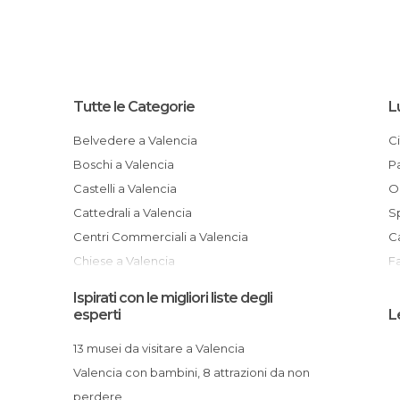
Tutte le Categorie
L
Belvedere a Valencia
Boschi a Valencia
Castelli a Valencia
Cattedrali a Valencia
Centri Commerciali a Valencia
Chiese a Valencia
Cimiteri a Valencia
Ispirati con le migliori liste degli
Cinema a Valencia
esperti
L
Città a Valencia
13 musei da visitare a Valencia
Competizioni Sportive a Valencia
Valencia con bambini, 8 attrazioni da non
Comuni a Valencia
perdere