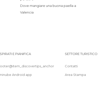
Cortili a Valencia
Dove mangiare una buona paella a
Di interesse culturale a Valencia
Valencia
Di interesse sportivo a Valencia
Di interesse turistico a Valencia
Discoteche a Valencia
Feste a Valencia
Fiumi a Valencia
Giardini a Valencia
ISPIRATI E PIANIFICA
SETTORE TURISTICO
Informazione Turistica a Valencia
Mercati a Valencia
footer@item_discovertips_anchor
Contatti
Mercatini a Valencia
Monumenti Storici a Valencia
minube Android app
Area Stampa
Mostre a Valencia
Musei a Valencia
Negozi a Valencia
Palazzi a Valencia
Parchi Acquatici a Valencia