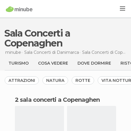
Sala Concerti a
Copenaghen
minube
Sala Concerti di
Danimarca
Sala Concerti di
Copenaghen
TURISMO
COSA VEDERE
DOVE DORMIRE
RIST
ATTRAZIONI
NATURA
ROTTE
VITA NOTTU
2 sala concerti a Copenaghen