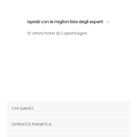
Stazioni Ferroviarie a Copenaghen
Teatri a Copenaghen
Vie a Copenaghen
Ispirati con le migliori liste degli esperti
Villaggi a Copenaghen
10 ottimi hotel di Copenhagen
CHI SIAMO
Cookies
ISPIRATI E PIANIFICA
Politica di privacy