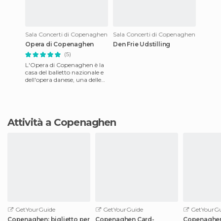
Sala Concerti di Copenaghen
Sala Concerti di Copenaghen
Opera di Copenaghen
Den Frie Udstilling
(5)
L'Opera di Copenaghen è la
casa del balletto nazionale e
dell'opera danese, una delle
strutture di questo tipo più
moderne al mond
Attività a Copenaghen
GetYourGuide
GetYourGuide
GetYourGu
Copenaghen: biglietto per
Copenaghen Card-
Copenaghen: