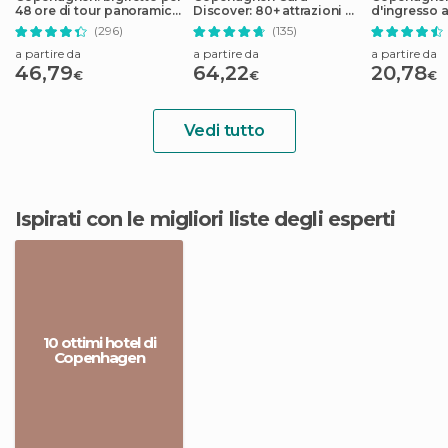
48 ore di tour panoramico
Discover: 80+ attrazioni e
d'ingresso a
in autobus, tour in barca
trasporti pubblici
Tivoli
(296)
(135)
di 1 ora
a partire da
a partire da
a partire da
46,79
64,22
20,78
€
€
€
Vedi tutto
Ispirati con le migliori liste degli esperti
10 ottimi hotel di
Copenhagen