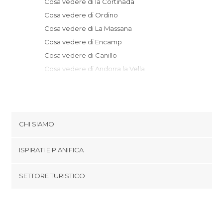
Cosa vedere di la Cortinada
Cosa vedere di Ordino
Cosa vedere di La Massana
Cosa vedere di Encamp
Cosa vedere di Canillo
Cosa vedere di Andorra la Vella
Cosa vedere di Escaldes
Cosa vedere di Aixovall
Cosa vedere di Sant Julià de Lòria
Cosa vedere di Soldeu
CHI SIAMO
Cosa vedere di Pas de la casa
Cookies
ISPIRATI E PIANIFICA
Politica di privacy
footer@item_discovertips_anchor
SETTORE TURISTICO
Termini e Condizioni
minube Android app
Contatti
Area Stampa