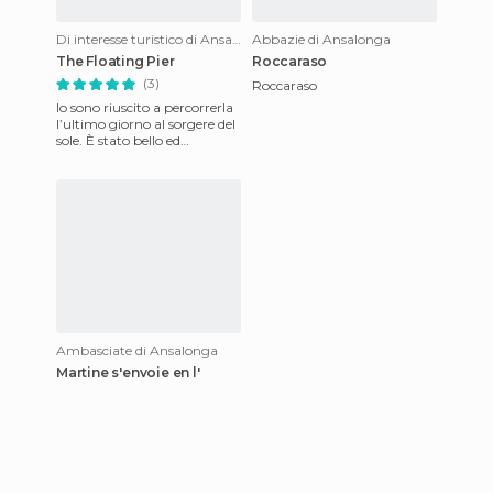
Di interesse turistico di Ansalonga
Abbazie di Ansalonga
The Floating Pier
Roccaraso
(3)
Roccaraso
Io sono riuscito a percorrerla
l’ultimo giorno al sorgere del
sole. È stato bello ed
emozionante difficile da
descrivere a parole!
Ambasciate di Ansalonga
Martine s'envoie en l'