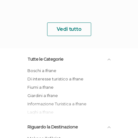
Vedi tutto
Tutte le Categorie
Boschi a Ifrane
Di interesse turistico a Ifrane
Fiumi a Ifrane
Giardini a Ifrane
Informazione Turistica a Ifrane
Laghi a Ifrane
Mercati a Ifrane
Riguardo la Destinazione
Vie a Ifrane