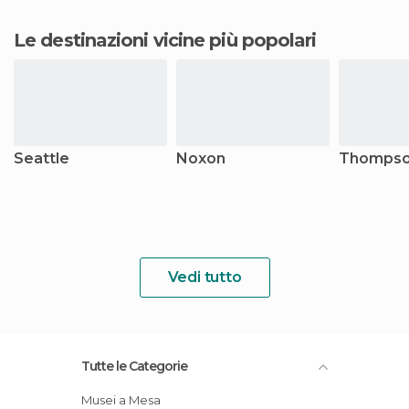
Le destinazioni vicine più popolari
Seattle
Noxon
Thompson
Vedi tutto
Tutte le Categorie
Musei a Mesa