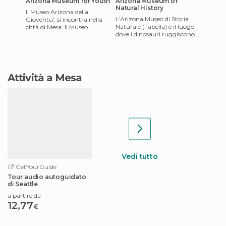
Arizona Museum for Youth
Arizona Museum of
Natural History
Il Museo Arizona della
L'Arizona Museo di Storia
Gioventu', si incontra nella
Naturale (Tabella) è il luogo
città di Mesa. Il Museo
dove i dinosauri ruggiscono e
Arizona per la Gioventù le
ha molte altre attrazioni.
mani creative sulle attivit
Possiede i miglio
Attività a Mesa
Vedi tutto
GetYourGuide
Tour audio autoguidato
di Seattle
a partire da
12,77
€