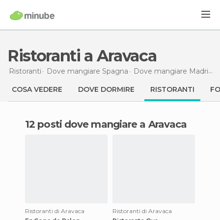
Ristoranti a Aravaca
Ristoranti
Dove mangiare Spagna
Dove mangiare Madrid
R
COSA VEDERE
DOVE DORMIRE
RISTORANTI
F
12 posti dove mangiare a Aravaca
Ristoranti di Aravaca
Ristoranti di Aravaca