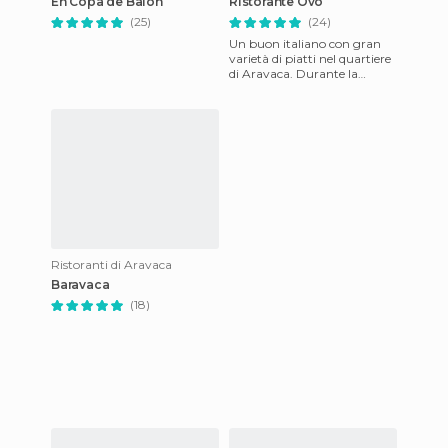
En Copa de Balon
Ristorante Ovo
(25)
(24)
Un buon italiano con gran
varietà di piatti nel quartiere
di Aravaca. Durante la
settimana c'è la possibilità di
scegliere un menu
Ristoranti di Aravaca
Baravaca
(18)