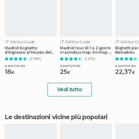
GetYourGuide
GetYourGuide
GetYourGu
Madrid: biglietto
Madrid: tour di 1 o 2 giorni
Biglietti per
d'ingresso al Museo del
in autobus Hop-On Hop-
Bernabéu
Prado
Off
(2.598)
(1.295)
a partire da
a partire da
a partire da
18
25
22,37
€
€
€
Vedi tutto
Le destinazioni vicine più popolari