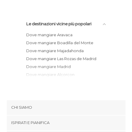
Le destinazioni vicine più popolari
Dove mangiare Aravaca
Dove mangiare Boadilla del Monte
Dove mangiare Majadahonda
Dove mangiare Las Rozas de Madrid
Dove mangiare Madrid
Dove mangiare Alcorcon
Dove mangiare Leganes
Dove mangiare Mostoles
Dove mangiare Getafe
Dove mangiare Villanueva de la Cañada
CHI SIAMO
Dove mangiare Fuenlabrada
Cookies
Dove mangiare Alcobendas
ISPIRATI E PIANIFICA
Politica di privacy
Dove mangiare San Sebastian de los