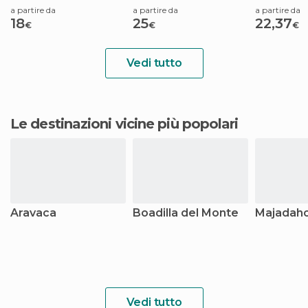
a partire da
a partire da
a partire da
18
25
22,37
€
€
€
Vedi tutto
Le destinazioni vicine più popolari
Aravaca
Boadilla del Monte
Majadah
Vedi tutto