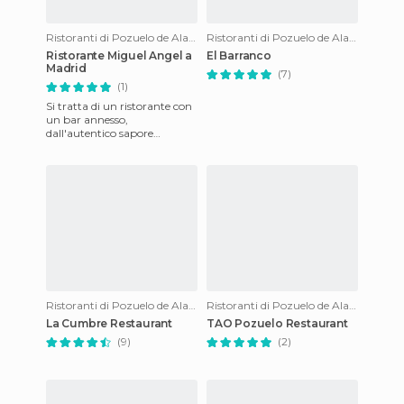
Ristoranti di Pozuelo de Alarcon
Ristoranti di Pozuelo de Alarcon
Ristorante Miguel Angel a
El Barranco
Madrid
(7)
(1)
Si tratta di un ristorante con
un bar annesso,
dall'autentico sapore
castigliano, in cui assaggiare
specialità di carne e di pesce
Ristoranti di Pozuelo de Alarcon
Ristoranti di Pozuelo de Alarcon
La Cumbre Restaurant
TAO Pozuelo Restaurant
(9)
(2)