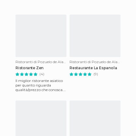
questo posto abba
Ristoranti di Pozuelo de Alarcon
Ristoranti di Pozuelo de Alarcon
Ristorante Zen
Restaurante La Espanola
(4)
(9)
Il miglior ristorante asiatico
per quanto riguarda
qualità/prezzo che conosca.
E' in calle Inglaterra, la
parallela all'Avenida de