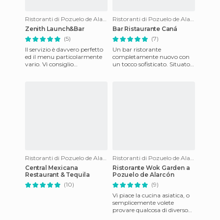
Ristoranti di Pozuelo de Alarcon
Ristoranti di Pozuelo de Alarcon
Zenith Launch&Bar
Bar Ristaurante Caná
(5)
(7)
Il servizio è davvero perfetto
Un bar ristorante
ed il menu particolarmente
completamente nuovo con
vario. Vi consiglio
un tocco sofisticato. Situato
assolutamente i menu
di fronte alla Chiesa di S.
degustazione come quelli
Maria di Canà (la più grande
"Teppa
e
Ristoranti di Pozuelo de Alarcon
Ristoranti di Pozuelo de Alarcon
Central Mexicana
Ristorante Wok Garden a
Restaurant & Tequila
Pozuelo de Alarcón
(10)
(9)
Vi piace la cucina asiatica, o
semplicemente volete
provare qualcosa di diverso?
Allora vi raccomando dei