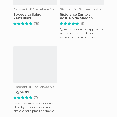
Ristoranti di Pozuelo de Alarcon
Ristoranti di Pozuelo de Alarcon
Bodega La Salud
Ristorante Zurito a
Restaurant
Pozuelo de Alarcón
(18)
(5)
Questo ristorante rapprsenta
sicuramente una buona
soluzione in cui poter cenare
in questo paese, con un
grazioso salone ed una te
Ristoranti di Pozuelo de Alarcon
Sky Sushi
(7)
Lo scorso sabato sono stato
allo Sky Sushi con alcuni
amici e mi è piaciuto davvero
tanto. Mi avevano parlato di