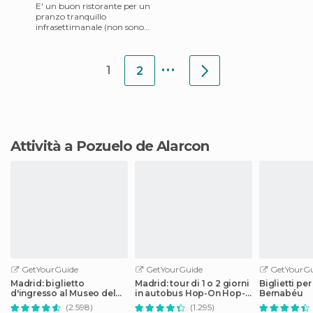
E' un buon ristorante per un
pranzo tranquillo
infrasettimanale (non sono
andato nei fine settimana
ma mi immagino che per la
...
sua
1
2
Attività a Pozuelo de Alarcon
GetYourGuide
GetYourGuide
GetYourGu
Madrid: biglietto
Madrid: tour di 1 o 2 giorni
Biglietti per
d'ingresso al Museo del
in autobus Hop-On Hop-
Bernabéu
Prado
Off
(2.598)
(1.295)