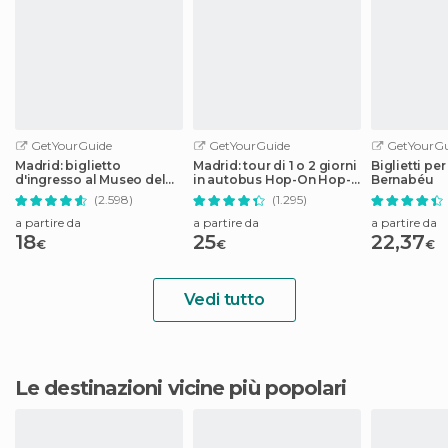
GetYourGuide
GetYourGuide
GetYourGu
Madrid: biglietto
Madrid: tour di 1 o 2 giorni
Biglietti per
d'ingresso al Museo del
in autobus Hop-On Hop-
Bernabéu
Prado
Off
(2.598)
(1.295)
a partire da
a partire da
a partire da
18
25
22,37
€
€
€
Vedi tutto
Le destinazioni vicine più popolari