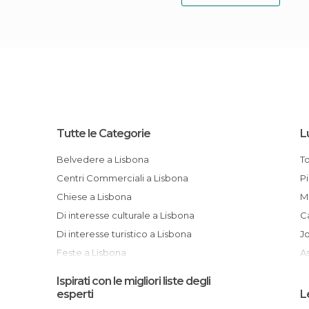
Tutte le Categorie
L
Belvedere a Lisbona
T
Centri Commerciali a Lisbona
Chiese a Lisbona
Di interesse culturale a Lisbona
Castello di S.Giorgio (Castelo de Sao
Di interesse turistico a Lisbona
J
Feste a Lisbona
Fiumi a Lisbona
Ispirati con le migliori liste degli
Giardini a Lisbona
esperti
L
Informazione Turistica a Lisbona