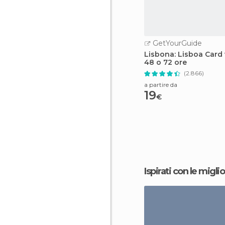
GetYourGuide
Lisbona: Lisboa Card 
48 o 72 ore
(2.866)
a partire da
19
€
Ispirati con le miglio