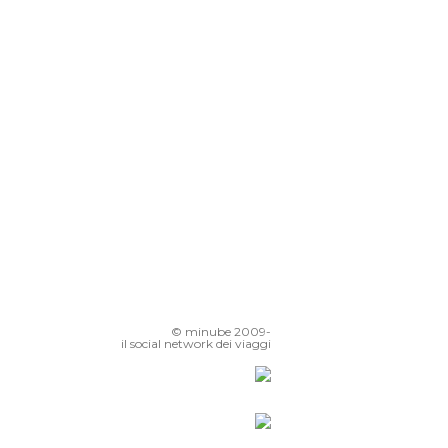
Tram 28 di Lisbona
Acquario Oceanografico
Piazza del Rossio
Quartiere Alto di Lisbona
© minube 2009-
il social network dei viaggi