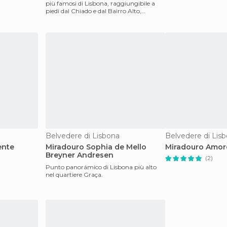
più famosi di Lisbona, raggiungibile a
piedi dal Chiado e dal Bairro Alto,
percorrendo un
Belvedere di Lisbona
Belvedere di Lis
ente
Miradouro Sophia de Mello
Miradouro Amor
Breyner Andresen
(2)
Punto panorámico di Lisbona più alto
nel quartiere Graça.