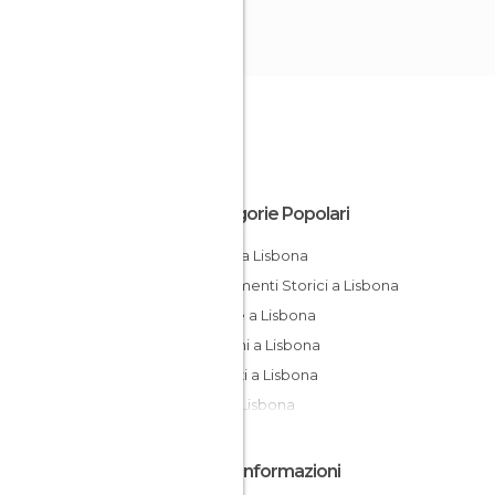
Categorie Popolari
Musei a Lisbona
Monumenti Storici a Lisbona
Chiese a Lisbona
Giardini a Lisbona
Negozi a Lisbona
Pub a Lisbona
Altre Informazioni