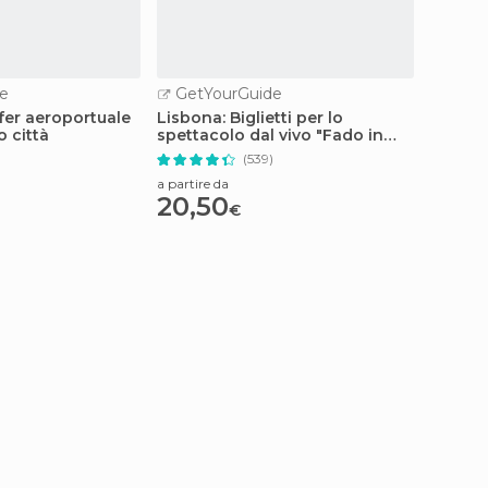
e
GetYourGuide
GetY
fer aeroportuale
Lisbona: Biglietti per lo
Lisbona
o città
spettacolo dal vivo "Fado in
tram H
Chiado
)
(539)
a partire da
a partire
20,50
36
€
€