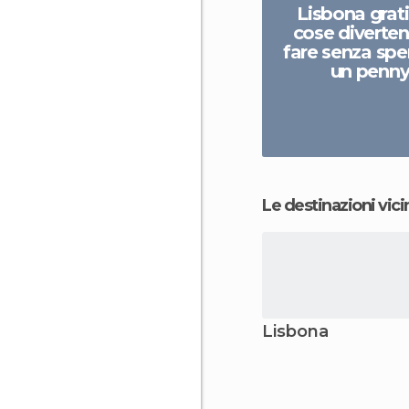
Lisbona grati
cose diverten
fare senza sp
un penn
Le destinazioni vici
Lisbona