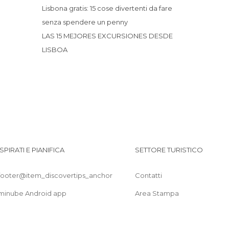
Lisbona gratis: 15 cose divertenti da fare
Mercati a Lisbona
senza spendere un penny
Mercatini a Lisbona
LAS 15 MEJORES EXCURSIONES DESDE
Monumenti Storici a Lisbona
LISBOA
Mostre a Lisbona
Musei a Lisbona
Negozi a Lisbona
Palazzi a Lisbona
Parco Giochi a Lisbona
Piazze a Lisbona
Ponti a Lisbona
ISPIRATI E PIANIFICA
SETTORE TURISTICO
Porti a Lisbona
Posti insoliti a Lisbona
footer@item_discovertips_anchor
Contatti
Pub a Lisbona
Quartieri a Lisbona
minube Android app
Area Stampa
Sala Concerti a Lisbona
Spiagge a Lisbona