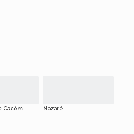
do Cacém
Nazaré
Vila 