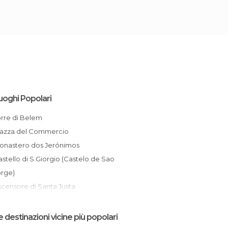
uoghi Popolari
orre di Belem
Piazza del Commercio
Monastero dos Jerónimos
orge)
Ascensore di Santa Justa
Monumento delle Scoperte di Lisbona
Ponte del 25 Aprile
e destinazioni vicine più popolari
La Alfama