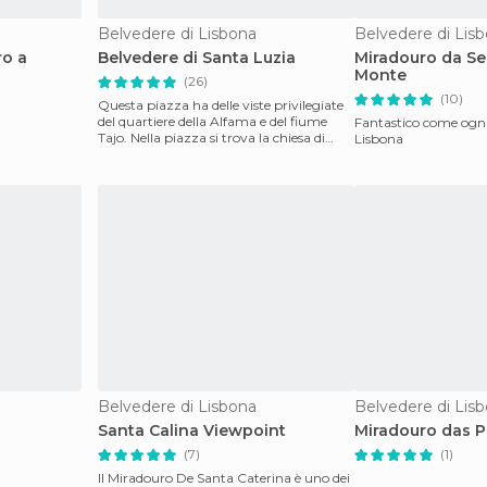
Belvedere di Lisbona
Belvedere di Lis
ro a
Belvedere di Santa Luzia
Miradouro da S
Monte
(26)
(10)
Questa piazza ha delle viste privilegiate
del quartiere della Alfama e del fiume
Fantastico come ogn
Tajo. Nella piazza si trova la chiesa di
Lisbona
Santa Lu
Belvedere di Lisbona
Belvedere di Lis
Santa Calina Viewpoint
Miradouro das P
(7)
(1)
Il Miradouro De Santa Caterina è uno dei