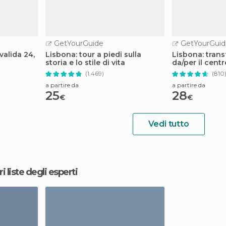
GetYourGuide
GetYourGuid
valida 24,
Lisbona: tour a piedi sulla
Lisbona: trans
storia e lo stile di vita
da/per il centr
(1.469)
(810
a partire da
a partire da
25
28
€
€
Vedi tutto
ri liste degli esperti