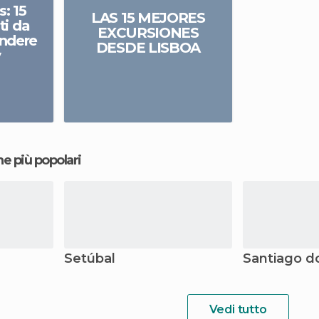
s: 15
LAS 15 MEJORES
ti da
EXCURSIONES
endere
DESDE LISBOA
y
ne più popolari
Setúbal
Santiago 
Vedi tutto