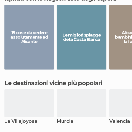
15 cose da vedere
Alic
Le migliori spiagge
assolutamente ad
bambini:
della Costa Blanca
Alicante
la f
Le destinazioni vicine più popolari
La Villajoyosa
Murcia
Valencia