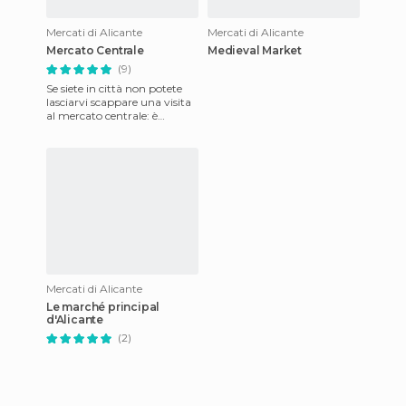
Mercati di Alicante
Mercati di Alicante
Mercato Centrale
Medieval Market
(9)
Se siete in città non potete
lasciarvi scappare una visita
al mercato centrale: è
sempre affollato e ci sono
molti bar in cui sede
Mercati di Alicante
Le marché principal
d'Alicante
(2)