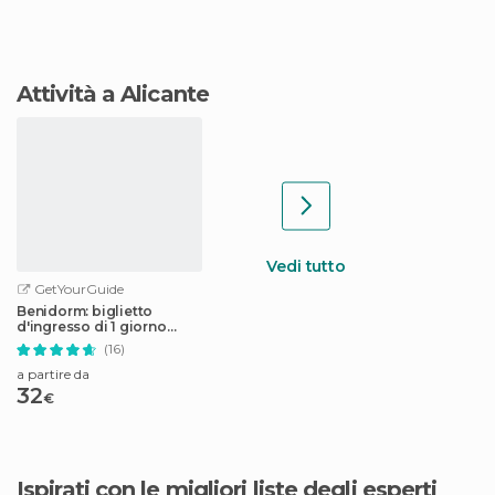
Attività a Alicante
Vedi tutto
GetYourGuide
Benidorm: biglietto
d'ingresso di 1 giorno
all'Aqua Natura
(16)
a partire da
32
€
Ispirati con le migliori liste degli esperti