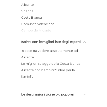
Pub a Alicante
Centro storico di Alicante
Alicante
Quartieri a Alicante
Concattedrale di Alicante
Spagna
Riserve Naturali a Alicante
Cap las Huertas
Costa Blanca
Sala Concerti a Alicante
Comunità Valenciana
Siti Archeologici a Alicante
Campo de Alicante
Spiagge a Alicante
Statue a Alicante
Ispirati con le migliori liste degli esperti
Stazioni Ferroviarie a Alicante
15 cose da vedere assolutamente ad
Teatri a Alicante
Alicante
Vie a Alicante
Le migliori spiagge della Costa Blanca
Alicante con bambini: 9 idee per la
famiglia
Le destinazioni vicine più popolari