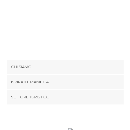
CHI SIAMO
Cookies
ISPIRATI E PIANIFICA
Politica di privacy
footer@item_discovertips_anchor
SETTORE TURISTICO
Termini e Condizioni
minube Android app
Contatti
Area Stampa