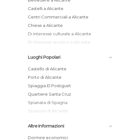
Belvedere a Alicante
Castelli a Alicante
Centri Commerciali a Alicante
Chiese a Alicante
Di interesse culturale a Alicante
Di interesse sportivo a Alicante
Di interesse turistico a Alicante
Luoghi Popolari
Feste a Alicante
Giardini a Alicante
Castello di Alicante
Informazione Turistica a Alicante
Porto di Alicante
Insenature a Alicante
Spiaggia El Postiguet
Mercati a Alicante
Quartiere Santa Cruz
Monumenti Storici a Alicante
Spianata di Spagna
Musei a Alicante
Spiaggia di Alicante
Negozi a Alicante
Fuochi di San Juan
Altre Informazioni
Piazze a Alicante
Basilica di Santa Maria
Porti a Alicante
Mori e Cristiani
Dormire economici