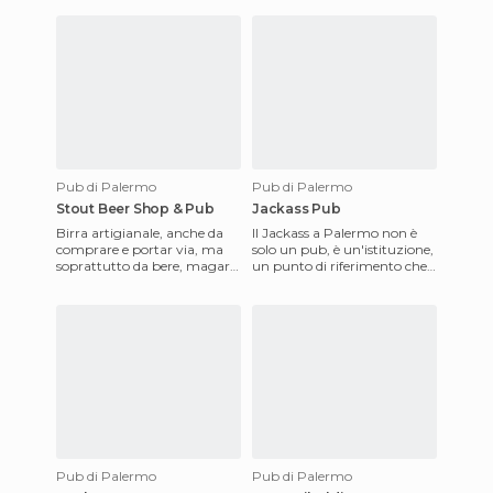
Pub di Palermo
Pub di Palermo
Stout Beer Shop & Pub
Jackass Pub
Birra artigianale, anche da
Il Jackass a Palermo non è
comprare e portar via, ma
solo un pub, è un'istituzione,
soprattutto da bere, magari
un punto di riferimento che
seduti al tavolino, dentro o
esiste da anni e dispensa
fuori. In un angoli
birre, approdo ser
Pub di Palermo
Pub di Palermo