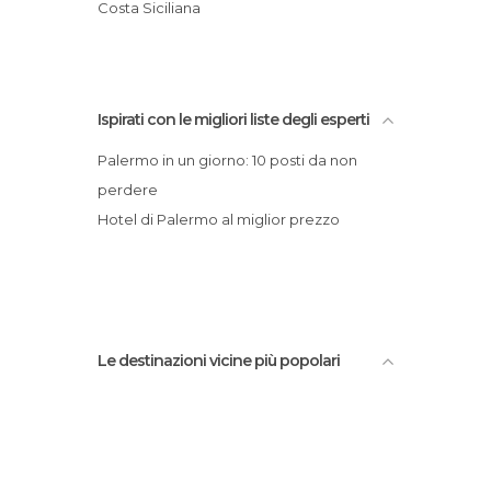
Catacombe dei Cappuccini
Costa Siciliana
Statue a Palermo
Chiesa della Martorana
Stazioni Ferroviarie a Palermo
Teatri a Palermo
Vie a Palermo
Ispirati con le migliori liste degli esperti
Palermo in un giorno: 10 posti da non
perdere
Hotel di Palermo al miglior prezzo
Le destinazioni vicine più popolari