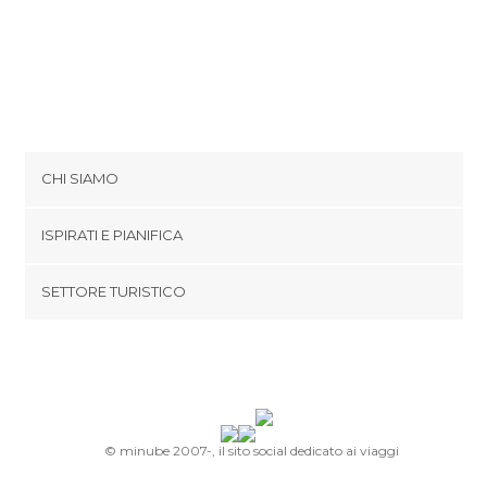
CHI SIAMO
Cookies
ISPIRATI E PIANIFICA
Politica di privacy
footer@item_discovertips_anchor
SETTORE TURISTICO
Termini e Condizioni
minube Android app
Contatti
Area Stampa
© minube 2007-, il sito social dedicato ai viaggi