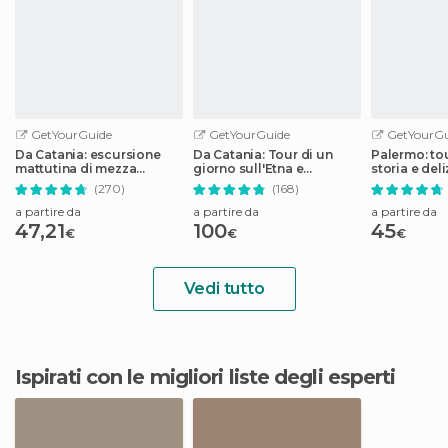
GetYourGuide
GetYourGuide
GetYourGu
Da Catania: escursione
Da Catania: Tour di un
Palermo: tou
mattutina di mezza
giorno sull'Etna e
storia e deli
giornata sull'Etna
Taormina
street food
(270)
(168)
a partire da
a partire da
a partire da
47,21
100
45
€
€
€
Vedi tutto
Ispirati con le migliori liste degli esperti