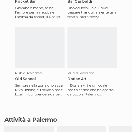
Rocket Bar
Bar Garibaldi
Giovane o meno, se hai
Uno dei locali in cui puoi
l’amore per la musica e
passare tranquillamente una
l’anima da rocker, il Rocket
serata intera senza
Bar fa per te. Aperto tutte le
rendertene conto.
sere, questo pub, dalla
L’ambiente è molto
tranquillo, la gen
Pub di Palermo
Pub di Palermo
Old School
Dorian Art
Sempre nella zona di piazza
Il Dorian Art è un locale
Rivoluzione, si trovano molti
molto carino che ha aperto
locali in cui prendere da bere
da poco a Palermo.
e rilassarsi dentro o fuori. In
Ristorante, caffetteria,
particola
galleria, lounge bar, cabaret,
Attività a Palermo