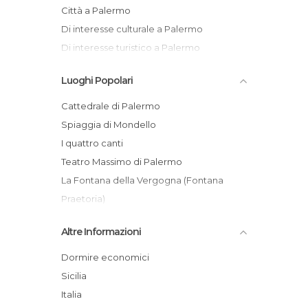
Città a Palermo
Di interesse culturale a Palermo
Di interesse turistico a Palermo
Discoteche a Palermo
Luoghi Popolari
Feste a Palermo
Giardini a Palermo
Cattedrale di Palermo
Mercati a Palermo
Spiaggia di Mondello
Mercatini a Palermo
I quattro canti
Monumenti Storici a Palermo
Teatro Massimo di Palermo
Mostre a Palermo
La Fontana della Vergogna (Fontana
Musei a Palermo
Praetoria)
Negozi a Palermo
Teatro Politeama
Altre Informazioni
Palazzi a Palermo
Cappella Palatina
Piazze a Palermo
Mercato Storico di Ballarò
Dormire economici
Pub a Palermo
Palazzo dei Normanni
Sicilia
Riserve Naturali a Palermo
San Giovanni degli Eremiti
Italia
Spiagge a Palermo