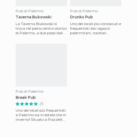
Pub di Palermo
Pub di Palermo
Taverna Bukowski
Drunks Pub
La Taverna Bukowski si
Uno dei locali più conosciuti e
trova nel pieno centro storico
frequentati dai ragazzi
di Palermo, a due passi dalla
palermitani, cocktail
Piazza Sant'Anna e e dalla
buonissimi e disponibilità dei
via Roma. Qui si po
barman al 100%! Ha da
Pub di Palermo
Break Pub
(1)
Uno dei locali più frequentati
a Palermo sia in estate che in
inverno! Situato a Piazzetta
della canna, questo pub offre
uno spazi