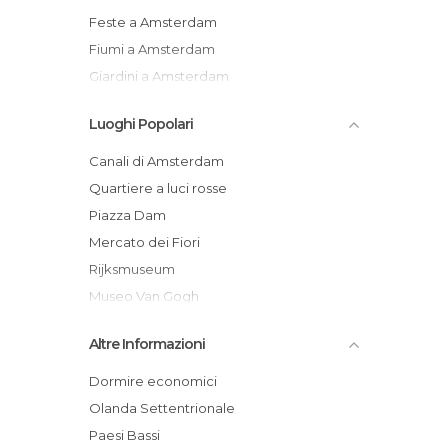
Feste a Amsterdam
Fiumi a Amsterdam
Giardini a Amsterdam
Informazione Turistica a Amsterdam
Luoghi Popolari
Isole a Amsterdam
Mercati a Amsterdam
Canali di Amsterdam
Monumenti Storici a Amsterdam
Quartiere a luci rosse
Musei a Amsterdam
Piazza Dam
Negozi a Amsterdam
Mercato dei Fiori
Piazze a Amsterdam
Rijksmuseum
Piste Ciclabili a Amsterdam
Museo Van Gogh
Ponti a Amsterdam
Vondelpark
Altre Informazioni
Pub a Amsterdam
Casa Museo di Anna Frank
Quartieri a Amsterdam
Heineken Experience
Dormire economici
Sala Concerti a Amsterdam
Museumplein
Olanda Settentrionale
Statue a Amsterdam
Aeroporto di Schiphol
Paesi Bassi