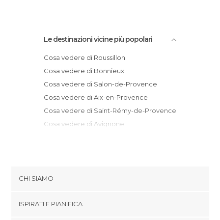
Le destinazioni vicine più popolari
Cosa vedere di Roussillon
Cosa vedere di Bonnieux
Cosa vedere di Salon-de-Provence
Cosa vedere di Aix-en-Provence
Cosa vedere di Saint-Rémy-de-Provence
Cosa vedere di Avignone
Cosa vedere di Les Baux-de-Provence
Cosa vedere di Nyons
Cosa vedere di Martigues
Cosa vedere di Saint-Zacharie
CHI SIAMO
Cosa vedere di Roquevaire
Cookies
Cosa vedere di Marsiglia
ISPIRATI E PIANIFICA
Politica di privacy
Cosa vedere di Arles