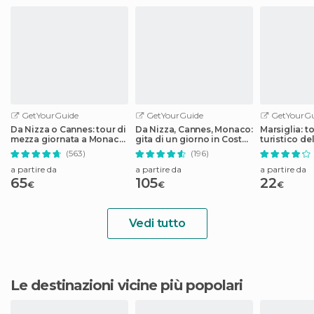
GetYourGuide
GetYourGuide
GetYourGu
Da Nizza o Cannes: tour di
Da Nizza, Cannes, Monaco:
Marsiglia: t
mezza giornata a Monaco,
gita di un giorno in Costa
turistico del
Monte Carlo ed Eze
Azzurra
Colorbüs
(563)
(196)
a partire da
a partire da
a partire da
65
105
22
€
€
€
Vedi tutto
Le destinazioni vicine più popolari