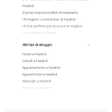
Madrid
21 posti imprescindibili di Malasaña
I 15 migliori cocktail bar di Madrid
I 12 bar perfetti per provare le migliori
crocchette a Madrid
Visitare Madrid con bambini
Altri tipi di alloggio
Hotel a Madrid
Ostelli a Madrid
Appartamenti a Madrid
Apparthotel a Madrid
Alberghi a Madrid
Pensioni a Madrid
Agriturismi a Madrid
Bungalow a Madrid