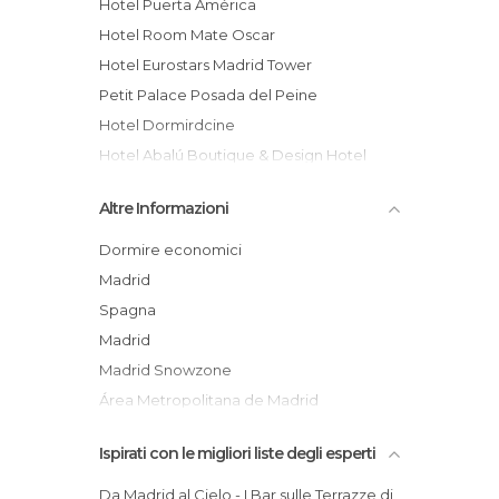
Hotel Puerta América
Hotel Room Mate Oscar
Hotel Eurostars Madrid Tower
Petit Palace Posada del Peine
Hotel Dormirdcine
Hotel Abalú Boutique & Design Hotel
Holiday Inn Madrid - Calle Alcala
Altre Informazioni
Only YOU Boutique Hotel Madrid
Hotel Madrid Gran Vía by Melia
Dormire economici
Regente Hotel
Madrid
Ayre Gran Hotel Colón
Spagna
Apartosuites Jardines de Sabatini
Madrid
Madrid Snowzone
Área Metropolitana de Madrid
Ispirati con le migliori liste degli esperti
Da Madrid al Cielo - I Bar sulle Terrazze di