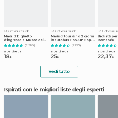
GetYourGuide
GetYourGuide
GetYourGu
Madrid: biglietto
Madrid: tour di 1 o 2 giorni
Biglietti per
d'ingresso al Museo del
in autobus Hop-On Hop-
Bernabéu
Prado
Off
(2.598)
(1.295)
a partire da
a partire da
a partire da
18
25
22,37
€
€
€
Vedi tutto
Ispirati con le migliori liste degli esperti