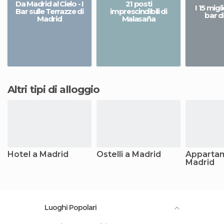
Da Madrid al Cielo - I
21 posti
I 15 migl
Bar sulle Terrazze di
imprescindibili di
bar d
Madrid
Malasaña
Altri tipi di alloggio
Hotel a Madrid
Ostelli a Madrid
Appartam
Madrid
Luoghi Popolari