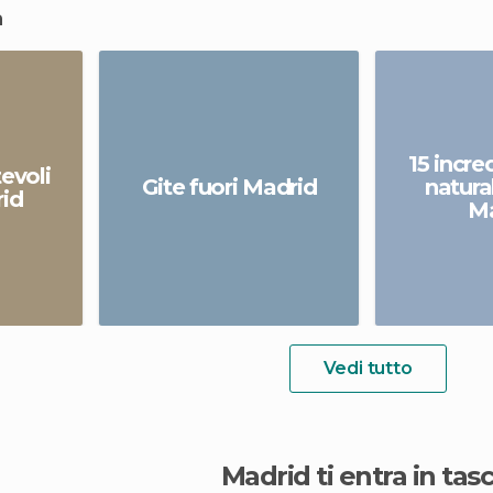
a
15 incred
tevoli
Gite fuori Madrid
natural
rid
Ma
Vedi tutto
Madrid ti entra in tasc