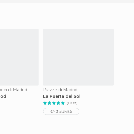
ici di Madrid
Piazze di Madrid
Mercati
bod
La Puerta del Sol
Mercat
)
(1.108)
2 attività
1