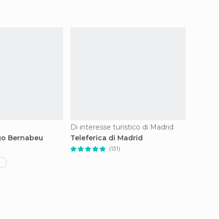
Di interesse turistico di Madrid
Zoo di 
go Bernabeu
Teleferica di Madrid
Il parc
)
(131)