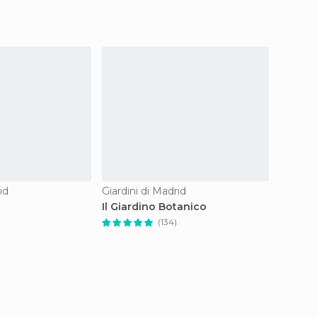
id
Giardini di Madrid
Giardin
Il Giardino Botanico
Parco d
Tetas 
(134)