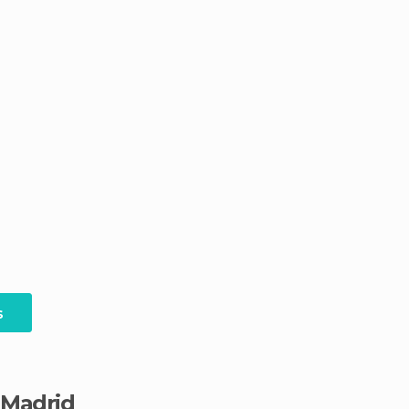
s
a Madrid