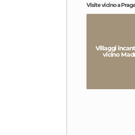
Visite vicino a Prag
Villaggi incan
vicino Mad