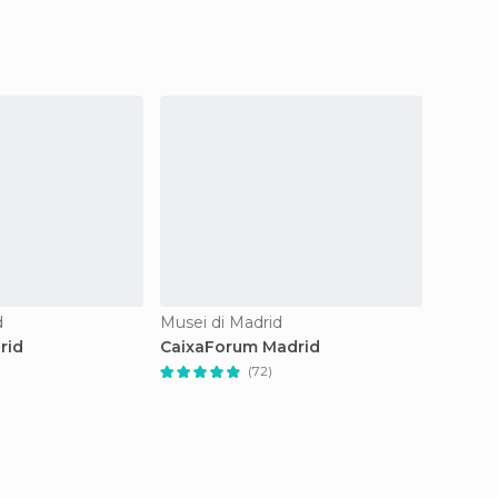
d
Musei di Madrid
Musei d
rid
CaixaForum Madrid
Museo
(72)
1