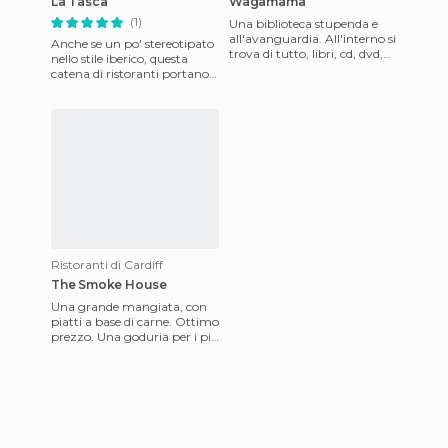
La Tasca
Wagamama
(1)
Una biblioteca stupenda e
all'avanguardia. All'interno si
Anche se un po' stereotipato
trova di tutto, libri, cd, dvd,
nello stile iberico, questa
internet point e molto altro!
catena di ristoranti portano
La sede è
nel Regno Unito una reale
ventata di Spagna.
Ristoranti di Cardiff
The Smoke House
Una grande mangiata, con
piatti a base di carne. Ottimo
prezzo. Una goduria per i più
affamati.