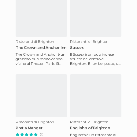
Ristoranti di Brighton
Ristoranti di Brighton
The Crown and Anchor Inn
Sussex
The Crown and Anchor è un
Il Sussex è un pub inglese
grazioso pub molto carino
situato nel centro di
vicino al Preston Park. Si
Brighton. E' un bel posto, un
trova all'uscita dalla città
po' vecchiotto, che dispone di
verso l'interno e Lond
un'ampia sala per ma
Ristoranti di Brighton
Ristoranti di Brighton
Pret a Manger
English's of Brighton
(1)
English's è un ristorante di