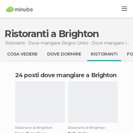
Ristoranti a Brighton
Ristoranti
Dove mangiare Regno Unito
Dove mangiare Inghilterra
COSA VEDERE
DOVE DORMIRE
RISTORANTI
F
24 posti dove mangiare a Brighton
Ristoranti di Brighton
Ristoranti di Brighton