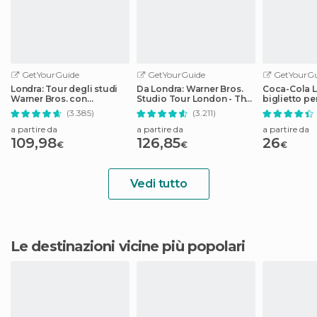
GetYourGuide
GetYourGuide
GetYourGu
Londra: Tour degli studi
Da Londra: Warner Bros.
Coca-Cola L
Warner Bros. con
Studio Tour London - The
biglietto pe
trasferimenti
Making of Harry Potter
4D
(3.385)
(3.211)
a partire da
a partire da
a partire da
109,98
126,85
26
€
€
€
Vedi tutto
Le destinazioni vicine più popolari