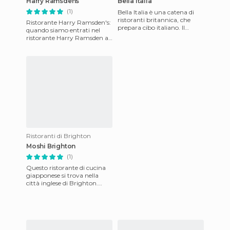
Harry Ramsdens
Bella Italia
(1)
Bella Italia è una catena di
ristoranti britannica, che
Ristorante Harry Ramsden's:
prepara cibo italiano. Il
quando siamo entrati nel
ristorante di Brighton è nel
ristorante Harry Ramsden a
centro storico, nel
Brighton, in Inghilterra, ci
rendemmo subito conto
Ristoranti di Brighton
Moshi Brighton
(1)
Questo ristorante di cucina
giapponese si trova nella
città inglese di Brighton.
Moshi Moshi è una catena di
ristoranti che, fino