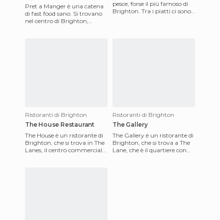
pesce, forse il più famoso di
Pret a Manger è una catena
Brighton. Tra i piatti ci sono
di fast food sano. Si trovano
le fish cakes, che sono piccole
nel centro di Brighton,
crocchet
offrono panini, fajitas,
brioche, sushi.. I prezz
Ristoranti di Brighton
Ristoranti di Brighton
The House Restaurant
The Gallery
The House è un ristorante di
The Gallery è un ristorante di
Brighton, che si trova in The
Brighton, che si trova a The
Lanes, il centro commerciale
Lane, che è il quartiere con
e pedonale dalla città. La
tutte le boutique di lusso,
costa è a cinqu
stilisti, e a