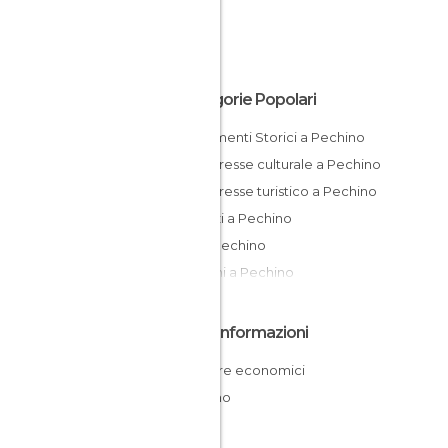
Categorie Popolari
Monumenti Storici a Pechino
Di interesse culturale a Pechino
Di interesse turistico a Pechino
Negozi a Pechino
Vie a Pechino
Giardini a Pechino
Altre Informazioni
Dormire economici
Pechino
Cina