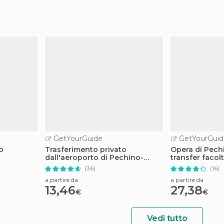
GetYourGuide
GetYourGuid
to
Trasferimento privato
Opera di Pech
dall'aeroporto di Pechino-
transfer facol
Capitale
(36)
(16)
a partire da
a partire da
13,46
27,38
€
€
Vedi tutto