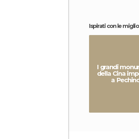
Ispirati con le miglio
I grandi monu
della Cina imp
a Pechin