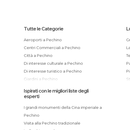
Tutte le Categorie
L
Aeroporti a Pechino
Centri Commerciali a Pechino
Città a Pechino
T
Di interesse culturale a Pechino
Di interesse turistico a Pechino
Giardini a Pechino
Informazione Turistica a Pechino
Ispirati con le migliori liste degli
Laghi a Pechino
esperti
Mercati a Pechino
I grandi monumenti della Cina imperiale a
Mercatini a Pechino
Pechino
Monumenti Storici a Pechino
Visita alla Pechino tradizionale
Musei a Pechino
I