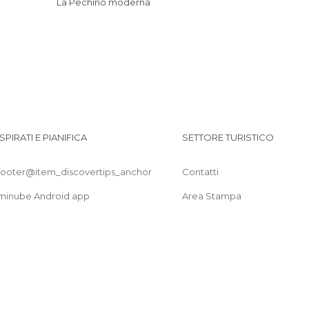
La Pechino moderna
Negozi a Pechino
Palazzi a Pechino
Parchi a Tema a Pechino
Posti insoliti a Pechino
Pub a Pechino
Quartieri a Pechino
Stazioni Ferroviarie a Pechino
ISPIRATI E PIANIFICA
SETTORE TURISTICO
Teatri a Pechino
Templi a Pechino
footer@item_discovertips_anchor
Contatti
Vie a Pechino
minube Android app
Area Stampa