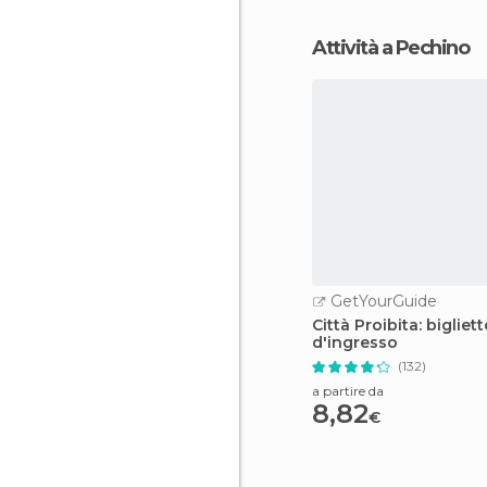
Attività a Pechino
GetYourGuide
Città Proibita: bigliet
d'ingresso
(132)
a partire da
8,82
€