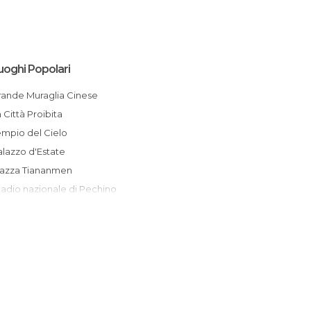
uoghi Popolari
Grande Muraglia Cinese
La Città Proibita
empio del Cielo
Palazzo d'Estate
Piazza Tiananmen
Stadio nazionale di Pechino
Tempio di Yonghe
Parco Jingshan
Hutong
798 Art Zone
Mercado de Wangfujing
l muro dei Nove Dragoni di Pechino