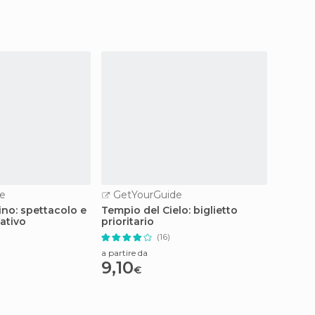
e
GetYourGuide
GetY
ino: spettacolo e
Tempio del Cielo: biglietto
Palazzo
tativo
prioritario
d'ingr
giardi
(16)
a partire da
a partire
9,10
5,28
€