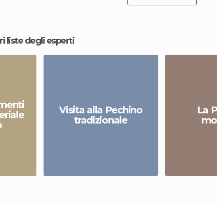
ri liste degli esperti
menti
Visita alla Pechino
La 
eriale
tradizionale
mo
o