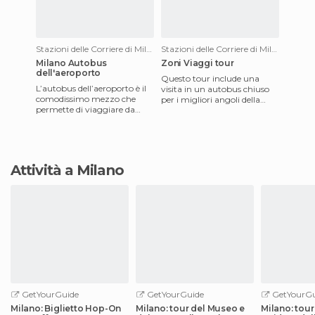
Stazioni delle Corriere di Milano
Stazioni delle Corriere di Milano
Milano Autobus
Zoni Viaggi tour
dell'aeroporto
Questo tour include una
L’autobus dell’aeroporto è il
visita in un autobus chiuso
comodissimo mezzo che
per i migliori angoli della
permette di viaggiare da
città, facendo tappa in vari
ogni zona di Milano
punti. Prima passa a
all’aeroporto, appunto.
Adatto a
Attività a Milano
GetYourGuide
GetYourGuide
GetYourGu
Milano: Biglietto Hop-On
Milano: tour del Museo e
Milano: tour 