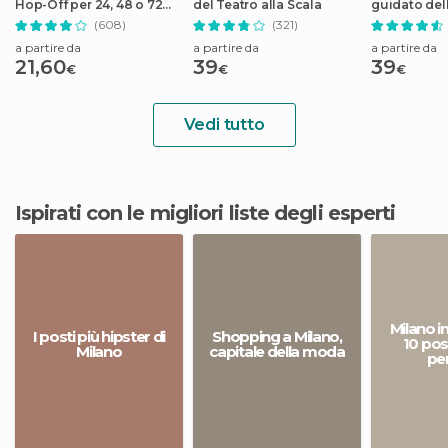
Hop-Off per 24, 48 o 72
del Teatro alla Scala
guidato dell
ore
delle gemm
(608)
(321)
della città
a partire da
a partire da
a partire da
21,60
39
39
€
€
€
Vedi tutto
Ispirati con le migliori liste degli esperti
Milano i
I posti più hipster di
Shopping a Milano,
10 pos
Milano
capitale della moda
pe