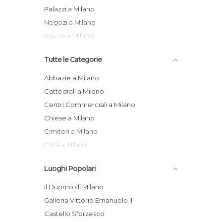
Palazzi a Milano
Negozi a Milano
Piazze a Milano
Tutte le Categorie
Abbazie a Milano
Cattedrali a Milano
Centri Commerciali a Milano
Chiese a Milano
Cimiteri a Milano
Città a Milano
Di interesse culturale a Milano
Luoghi Popolari
Di interesse sportivo a Milano
Di interesse turistico a Milano
Il Duomo di Milano
Discoteche a Milano
Galleria Vittorio Emanuele II
Feste a Milano
Castello Sforzesco