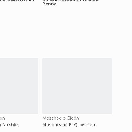
Penna
Najal
dón
Moschee di Sidón
Mosche
 Nakhle
Moschea di El Qtaishieh
Mosche