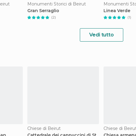
eirut
Monumenti Storici di Beirut
Monumenti Stor
Gran Serraglio
Linea Verde
(2)
(1)
Vedi tutto
Chiese di Beirut
Chiese di Beiru
San
Cattedrale dei cappuccini di St
Chiesa armena