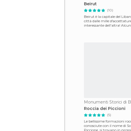
Beirut
(10)
Beirut è la capitale del Liba
città dalle mille sfaccettatur
interessante dell'altra! Alcuni
Monumenti Storici di B
Roccia dei Piccioni
(5)
Le bellissime formazioni roc
conosciute con il nome di Sc
Piccione, si trovano in pross