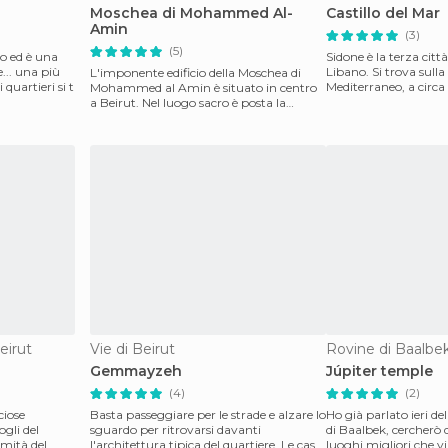
Moschea di Mohammed Al-
Castillo del Mar
Amin
(3)
(5)
no ed è una
Sidone è la terza citt
e... una più
Libano. Si trova sulla
L'imponente edificio della Moschea di
 quartieri si t
Mediterraneo, a circa
Mohammed al Amin è situato in centro
nord di Tiro e 50 a
a Beirut. Nel luogo sacro è posta la
tomba dell'ex prim
eirut
Vie di Beirut
Rovine di Baalbe
Gemmayzeh
Júpiter temple
(4)
(2)
ciose
Basta passeggiare per le strade e alzare lo
Ho già parlato ieri del
ogli del
sguardo per ritrovarsi davanti
di Baalbek, cercherò 
imità del
l'architettura tipica del quartiere. Le case
luoghi migliori che vi