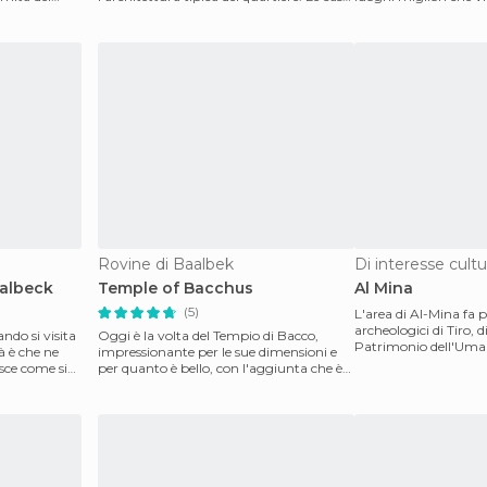
antiche,
Rovine di Baalbek
Di interesse cultur
albeck
Temple of Bacchus
Al Mina
(5)
L'area di Al-Mina fa p
archeologici di Tiro, 
ndo si visita
Oggi è la volta del Tempio di Bacco,
Patrimonio dell'Uman
tà è che ne
impressionante per le sue dimensioni e
Queste rovine sono di
isce come si
per quanto è bello, con l'aggiunta che è
abbastanza be