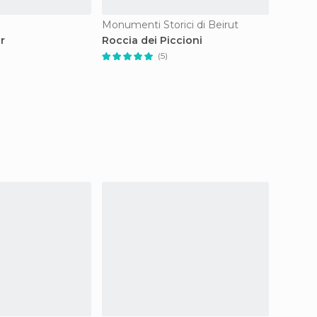
n
Monumenti Storici di Beirut
Vie di 
r
Roccia dei Piccioni
Gemma
(5)