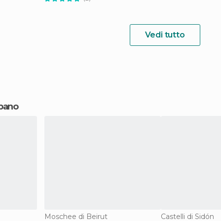
Vedi tutto
ibano
Moschee di Beirut
Castelli di Sidón