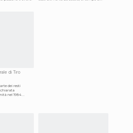
Caracalla. F
ale di Tiro
arte dei resti
dichiarata
ità nel 1984.
vise