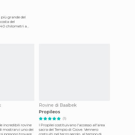
à più grande del
 costa del
 40 chilometri a
k
Rovine di Baalbek
Propileos
(1)
le incredibili rovine
I Propilei costituivano l'accesso all'area
di mostrarvi uno dei
sacra del Tempio di Giove. Vennero
 si possono trovare.
costruiti nel terzo secolo, al tempo di