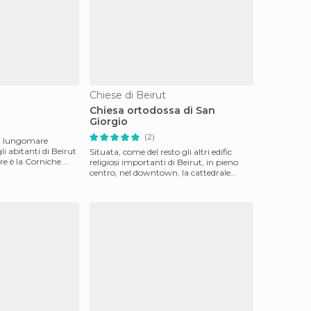
Chiese di Beirut
Chiesa ortodossa di San
Giorgio
(2)
a lungomare
li abitanti di Beirut
Situata, come del resto gli altri edific
are è la Corniche.
religiosi importanti di Beirut, in pieno
centro, nel downtown, la cattedrale
ortodossa di