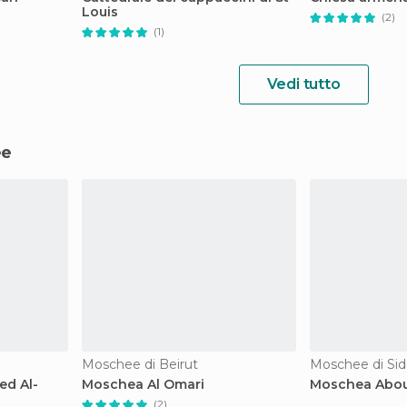
Louis
(2)
(1)
Vedi tutto
ee
Moschee di Beirut
Moschee di Si
d Al-
Moschea Al Omari
Moschea Abou
(2)