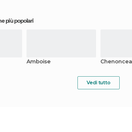
ne più popolari
Amboise
Chenoncea
Vedi tutto