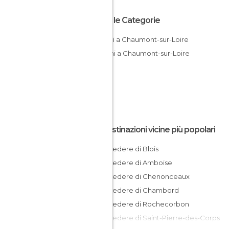
Tutte le Categorie
Castelli a Chaumont-sur-Loire
Giardini a Chaumont-sur-Loire
Le destinazioni vicine più popolari
Cosa vedere di Blois
Cosa vedere di Amboise
Cosa vedere di Chenonceaux
Cosa vedere di Chambord
Cosa vedere di Rochecorbon
Cosa vedere di Saint-Pierre-des-Corps