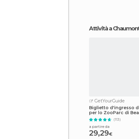
Attività a Chaumon
GetYourGuide
Biglietto d'ingresso d
per lo ZooParc di Bea
(113)
a partire da
29,29
€