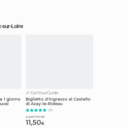
t-sur-Loire
GetYourGuide
a 1 giorno
Biglietto d'ingresso al Castello
uval
di Azay-le-Rideau
(3)
a partire da
11,50
€