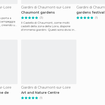
r-Loire
Giardini di Chaumont-sur-Loire
Giardini di Chaum
Chaumont gardens
gardens festival
(3)
(1)
s porta a
nt campeggia
Il Castello di Chaumont, come molti
a, creando un
castelli della zona della Loira, dispone
d'immensi giardini. Questi sono divisi in
due spazi
r-Loire
Giardini di Chaumont-sur-Loire
ne de
Art and Nature Centre
(1)