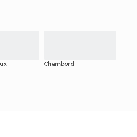
ux
Chambord
Roch