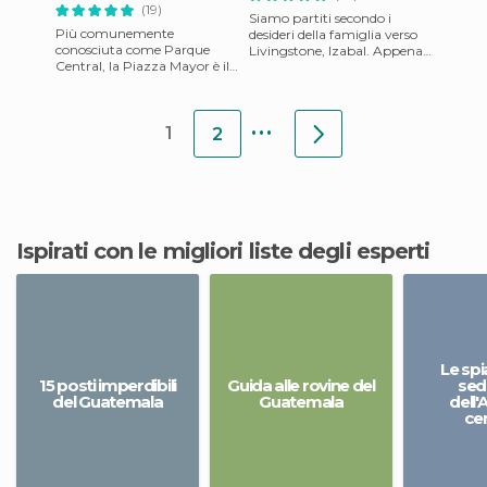
Guatemala
(19)
Siamo partiti secondo i
Più comunemente
desideri della famiglia verso
conosciuta come Parque
Livingstone, Izabal. Appena
Central, la Piazza Mayor è il
arrivati, abbiamo lasciato le
luogo dove è cominciata la
auto in un parcheg
costruzione di "Guate", la
...
città d
1
2
Ispirati con le migliori liste degli esperti
Le spi
15 posti imperdibili
Guida alle rovine del
sed
del Guatemala
Guatemala
dell
ce