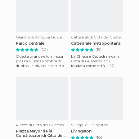
Giardini di Antigua Guatemala
Cattedrali di Città del Guatemala
Parco centrale
Cattedrale metropolitana
(20)
(19)
Questa grande e luminosa
La Chiesa e Cattedrale della
piazza è , senza ombra di
Città di Guatemala fu
dubbio, la più bella di tutto il
fondata come città, il 27
Guatemala. E' il vero punto
Luglio 1524. In questa epoca,
nevralgico della c
il nome della la città
Piazze di Città del Guatemala
Villaggi di Livingston
Piazza Mayor de la
Lívingston
Constitución di Città del
(10)