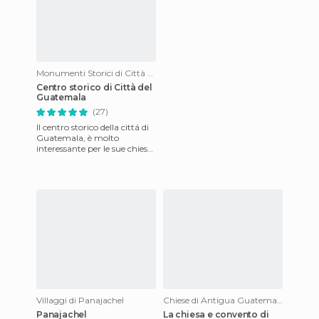
Monumenti Storici di Città del Guatemala
Centro storico di Città del
Guatemala
(27)
Il centro storico della cittá di
Guatemala, è molto
interessante per le sue chiese
monumentali. Il palazzo
nazionale, come la cat
Villaggi di Panajachel
Chiese di Antigua Guatemala
Panajachel
La chiesa e convento di