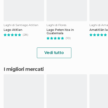
Laghi di Santiago Atitlan
Laghi di Flores
Laghi di Ama
Lago Atitlan
Lago Peten Itza in
Amatitlán l
Guatemala
(28)
(10)
Vedi tutto
I migliori mercati