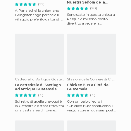
Nuestra Señora de la
(22)
Merced
(20)
A Panajachel lo chiamano
Sono stato in questa chiesa a
Gringotenango perchè è il
Pasqua e mi sono molto
villaggio preferito da turisti e
divertito a vedere la
viaggiatori. Già negli anni
processione che si celebra
'70 era un paradis
nella città coloniale e vede
Cattedrali di Antigua Guatemala
Stazioni delle Corriere di Città del Guatemala
La cattedrale di Santiago
Chicken Bus a Città del
ad Antigua Guatemala
Guatemala
(15)
(15)
Sul retro di quella che oggi è
Con un paio di euro i
la Cattedrale è stata ritrovata
"Chicken Bus" conducono il
una vasta area di rovine
viaggiatore in qualsiasi posto
tramite le quali possiamo
del Guatemala. Dalla costa
farci un'idea d
Pacifica fino ai Caraib