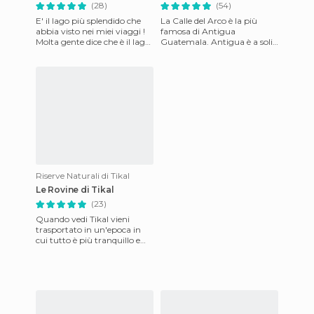
(28)
(54)
E' il lago più splendido che
La Calle del Arco è la più
abbia visto nei miei viaggi !
famosa di Antigua
Molta gente dice che è il lago
Guatemala. Antigua è a soli
più bello del mondo, non so
40 km dalla capitale, e la
se sarà orgo
maggior parte dei turisti,
van
Riserve Naturali di Tikal
Le Rovine di Tikal
(23)
Quando vedi Tikal vieni
trasportato in un'epoca in
cui tutto è più tranquillo e
pieno di pace. Quando vedi
Tikal ti immagini i may