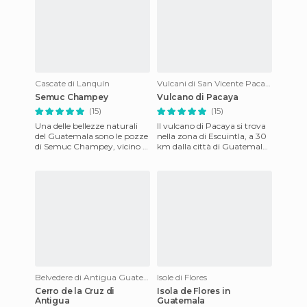
Cascate di Lanquín
Vulcani di San Vicente Pacaya
Semuc Champey
Vulcano di Pacaya
(15)
(15)
Una delle bellezze naturali
Il vulcano di Pacaya si trova
del Guatemala sono le pozze
nella zona di Escuintla, a 30
di Semuc Champey, vicino a
km dalla città di Guatemala
Coban nel dipartimento di
ed è uno dei vulcani ancora
Alta Verapaz, una suc
attivi nel Cen
Belvedere di Antigua Guatemala
Isole di Flores
Cerro de la Cruz di
Isola de Flores in
Antigua
Guatemala