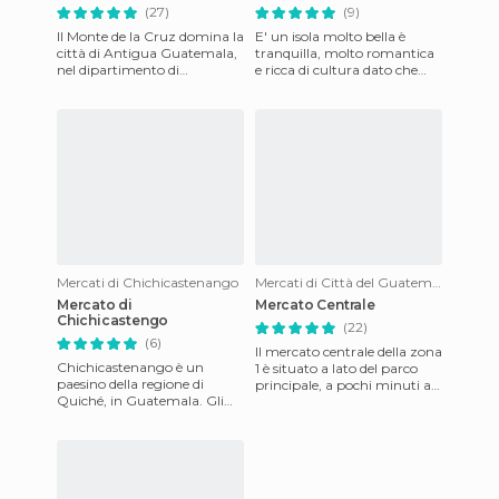
(27)
(9)
Il Monte de la Cruz domina la
E' un isola molto bella è
città di Antigua Guatemala,
tranquilla, molto romantica
nel dipartimento di
e ricca di cultura dato che
Sacatepéquez. È un posto
vicino all'isola de Flores si
bellissimo per vedere tutta
trovano le rovin
Mercati di Chichicastenango
Mercati di Città del Guatemala
Mercato di
Mercato Centrale
Chichicastengo
(22)
(6)
Il mercato centrale della zona
Chichicastenango è un
1 è situato a lato del parco
paesino della regione di
principale, a pochi minuti a
Quiché, in Guatemala. Gli
piedi dal palazzo nazionale e
abitanti sono dell'etnia maya
dalla catte
quiché e parlano la lingua