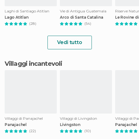
Laghi di Santiago Atitlan
Vie di Antigua Guatemala
Riserve Natura
Lago Atitlan
Arco di Santa Catalina
Le Rovine di
(28)
(54)
Vedi tutto
Villaggi incantevoli
Villaggi di Panajachel
Villaggi di Livingston
Villaggi di P
Panajachel
Lívingston
Panajachel
(22)
(10)