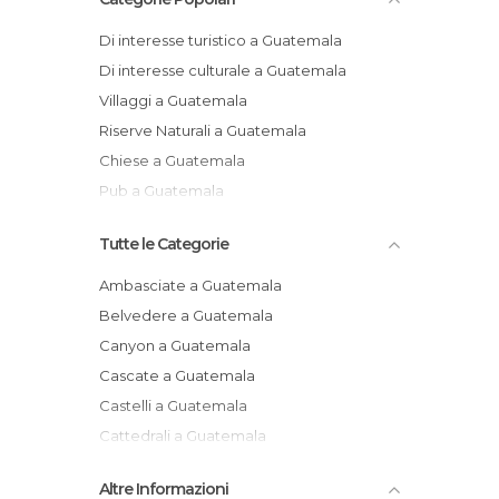
Di interesse turistico a Guatemala
Di interesse culturale a Guatemala
Villaggi a Guatemala
Riserve Naturali a Guatemala
Chiese a Guatemala
Pub a Guatemala
Tutte le Categorie
Ambasciate a Guatemala
Belvedere a Guatemala
Canyon a Guatemala
Cascate a Guatemala
Castelli a Guatemala
Cattedrali a Guatemala
Centri Commerciali a Guatemala
Altre Informazioni
Chiese a Guatemala